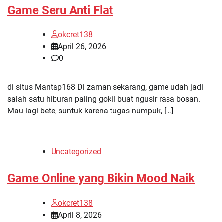
Game Seru Anti Flat
okcret138
April 26, 2026
0
di situs Mantap168 Di zaman sekarang, game udah jadi
salah satu hiburan paling gokil buat ngusir rasa bosan.
Mau lagi bete, suntuk karena tugas numpuk, […]
Uncategorized
Game Online yang Bikin Mood Naik
okcret138
April 8, 2026