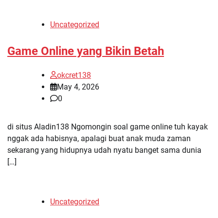
Uncategorized
Game Online yang Bikin Betah
okcret138
May 4, 2026
0
di situs Aladin138 Ngomongin soal game online tuh kayak
nggak ada habisnya, apalagi buat anak muda zaman
sekarang yang hidupnya udah nyatu banget sama dunia
[…]
Uncategorized