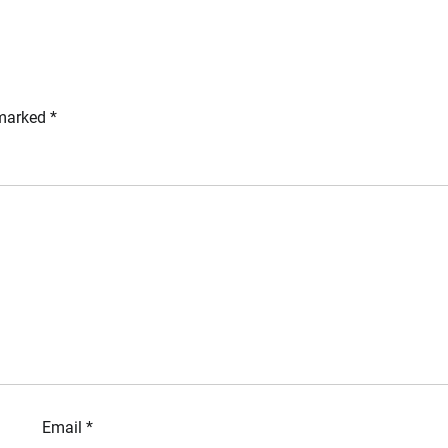
 marked
*
Email
*