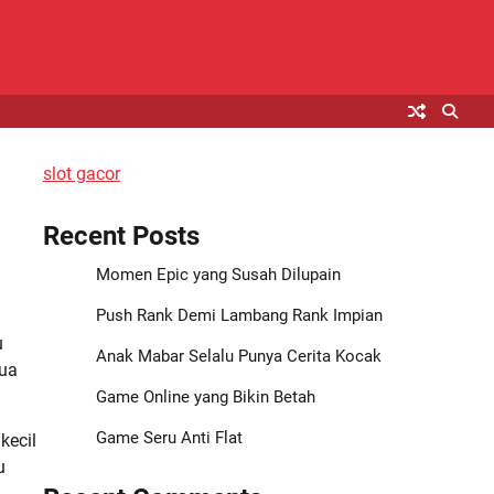
slot gacor
Recent Posts
Momen Epic yang Susah Dilupain
Push Rank Demi Lambang Rank Impian
u
Anak Mabar Selalu Punya Cerita Kocak
mua
Game Online yang Bikin Betah
Game Seru Anti Flat
kecil
u