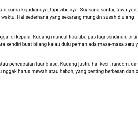
an cuma kejadiannya, tapi vibe-nya. Suasana santai, tawa yan
ti waktu. Hal sederhana yang sekarang mungkin susah diulang
al di kepala. Kadang muncul tiba-tiba pas lagi sendirian, biki
ara sendiri buat bilang kalau dulu pernah ada masa-masa seru 
tau pencapaian luar biasa. Kadang justru hal kecil, random, da
tu nggak harus mewah atau heboh, yang penting berkesan dan b