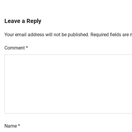
Leave a Reply
Your email address will not be published.
Required fields are
Comment
*
Name
*