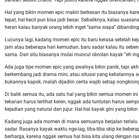
Hal yang bikin momen epic makin berkesan itu biasanya kar
tepat, hal kecil pun bisa jadi besar. Sebaliknya, kalau sua
heran kalau banyak orang lebih inget “sama siapa” dibanding 
Lucunya lagi, kadang momen epic itu baru kerasa setelah keja
jam atau beberapa hari kemudian, baru sadar kalau itu seb
sama. Dari situ biasanya mulai muncul obrolan kayak “eh in
Ada juga tipe momen epic yang awalnya bikin panik, tapi ak
berkembang jadi drama mini, atau situasi yang keliatannya se
bukannya kapok, malah dijadiin cerita wajib setiap nongkron
Di balik semua itu, ada satu hal yang bikin semua momen ini t
tekanan harus terlihat keren, nggak ada tuntutan harus sempu
kejadian yang natural dan jujur. Hal-hal kayak gini yang bi
Kadang juga ada momen di mana semuanya berjalan terlalu c
sadar. Rasanya kayak waktu nge-lag, tiba-tiba skip ke bebera
berharga, karena nggak semua hal bisa kita ulang dengan r