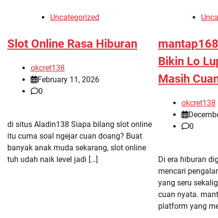
Uncategorized
Unca
Slot Online Rasa Hiburan
mantap168
Bikin Lo Lu
okcret138
Masih Cuan
February 11, 2026
0
okcret138
Decembe
di situs Aladin138 Siapa bilang slot online
0
itu cuma soal ngejar cuan doang? Buat
banyak anak muda sekarang, slot online
tuh udah naik level jadi […]
Di era hiburan di
mencari pengalam
yang seru sekali
cuan nyata. mant
platform yang m