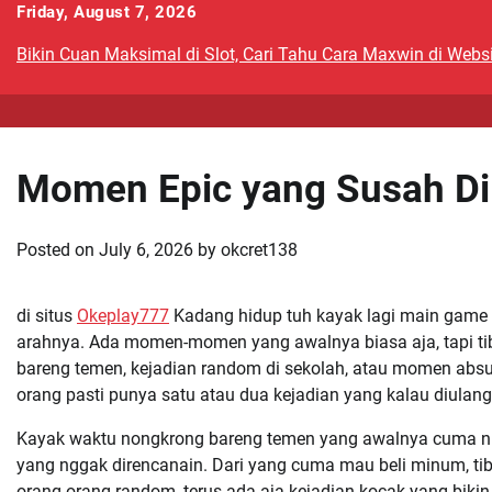
Skip
Friday, August 7, 2026
to
Bikin Cuan Maksimal di Slot, Cari Tahu Cara Maxwin di Websit
content
Momen Epic yang Susah Di
Posted on
July 6, 2026
by
okcret138
di situs
Okeplay777
Kadang hidup tuh kayak lagi main game 
arahnya. Ada momen-momen yang awalnya biasa aja, tapi tiba-
bareng temen, kejadian random di sekolah, atau momen absurd
orang pasti punya satu atau dua kejadian yang kalau diulang
Kayak waktu nongkrong bareng temen yang awalnya cuma niat 
yang nggak direncanain. Dari yang cuma mau beli minum, tib
orang-orang random, terus ada aja kejadian kocak yang bikin s