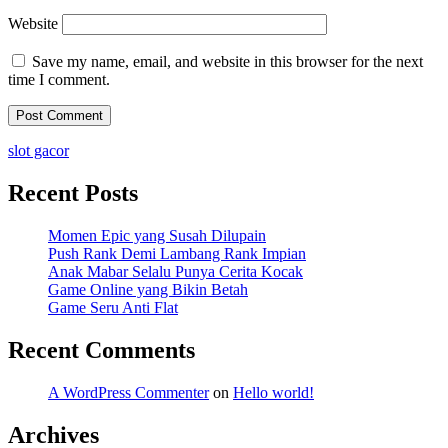
Website
Save my name, email, and website in this browser for the next
time I comment.
slot gacor
Recent Posts
Momen Epic yang Susah Dilupain
Push Rank Demi Lambang Rank Impian
Anak Mabar Selalu Punya Cerita Kocak
Game Online yang Bikin Betah
Game Seru Anti Flat
Recent Comments
A WordPress Commenter
on
Hello world!
Archives