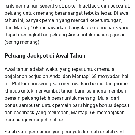
jenis permainan seperti slot, poker, blackjack, dan baccarat,
peluang untuk menang besar sangat terbuka lebar. Di awal
tahun ini, banyak pemain yang mencari keberuntungan,
dan Mantap168 menawarkan banyak promo menarik yang
dapat meningkatkan peluang Anda untuk menang gacor
(sering menang).
Peluang Jackpot di Awal Tahun
Awal tahun adalah waktu yang tepat untuk memulai
perjalanan perjudian Anda, dan Mantap168 menyadari hal
ini. Platform ini sering kali menawarkan bonus dan promo
khusus untuk menyambut tahun baru, sehingga memberi
pemain peluang lebih besar untuk menang. Mulai dari
bonus sambutan untuk pemain baru hingga bonus deposit
dan cashback yang melimpah, Mantap168 memanjakan
para penggemar judi online.
Salah satu permainan yang banyak diminati adalah slot