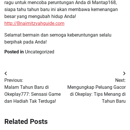
ragu untuk mencoba peruntungan Anda di Mantap168,
siapa tahu tahun baru ini akan membawa kemenangan
besar yang mengubah hidup Anda!
http://Bnaimitzvahguide.com
Selamat bermain dan semoga keberuntungan selalu
berpihak pada Anda!
Posted in
Uncategorized
Post
Previous:
Next:
navigation
Malam Tahun Baru di
Mengungkap Peluang Gacor
Okeplay777: Sensasi Game
di Okeplay: Tips Menang di
dan Hadiah Tak Terduga!
Tahun Baru
Related Posts