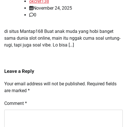
okcret138
November 24, 2025
0
di situs Mantap168 Buat anak muda yang hobi banget
sama dunia slot online, main itu nggak cuma soal untung-
rugi, tapi juga soal vibe. Lo bisa […]
Leave a Reply
Your email address will not be published.
Required fields
are marked
*
Comment
*