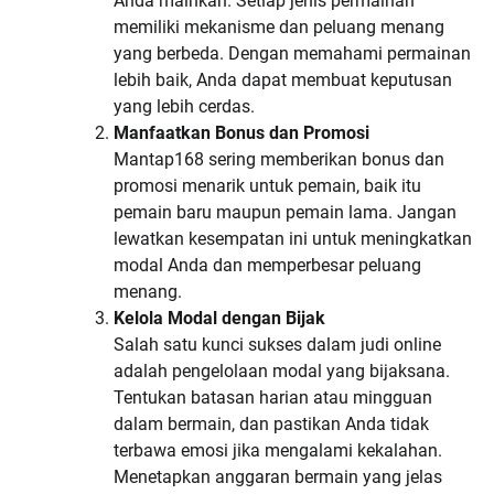
Anda mainkan. Setiap jenis permainan
memiliki mekanisme dan peluang menang
yang berbeda. Dengan memahami permainan
lebih baik, Anda dapat membuat keputusan
yang lebih cerdas.
Manfaatkan Bonus dan Promosi
Mantap168 sering memberikan bonus dan
promosi menarik untuk pemain, baik itu
pemain baru maupun pemain lama. Jangan
lewatkan kesempatan ini untuk meningkatkan
modal Anda dan memperbesar peluang
menang.
Kelola Modal dengan Bijak
Salah satu kunci sukses dalam judi online
adalah pengelolaan modal yang bijaksana.
Tentukan batasan harian atau mingguan
dalam bermain, dan pastikan Anda tidak
terbawa emosi jika mengalami kekalahan.
Menetapkan anggaran bermain yang jelas