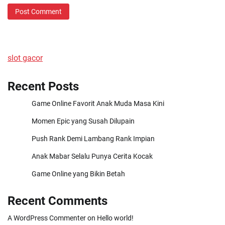
slot gacor
Recent Posts
Game Online Favorit Anak Muda Masa Kini
Momen Epic yang Susah Dilupain
Push Rank Demi Lambang Rank Impian
Anak Mabar Selalu Punya Cerita Kocak
Game Online yang Bikin Betah
Recent Comments
A WordPress Commenter
on
Hello world!