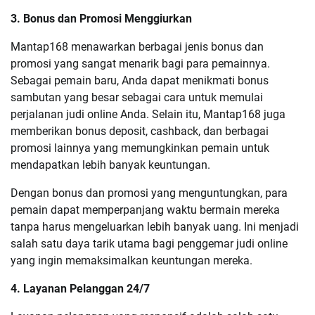
3. Bonus dan Promosi Menggiurkan
Mantap168 menawarkan berbagai jenis bonus dan
promosi yang sangat menarik bagi para pemainnya.
Sebagai pemain baru, Anda dapat menikmati bonus
sambutan yang besar sebagai cara untuk memulai
perjalanan judi online Anda. Selain itu, Mantap168 juga
memberikan bonus deposit, cashback, dan berbagai
promosi lainnya yang memungkinkan pemain untuk
mendapatkan lebih banyak keuntungan.
Dengan bonus dan promosi yang menguntungkan, para
pemain dapat memperpanjang waktu bermain mereka
tanpa harus mengeluarkan lebih banyak uang. Ini menjadi
salah satu daya tarik utama bagi penggemar judi online
yang ingin memaksimalkan keuntungan mereka.
4. Layanan Pelanggan 24/7