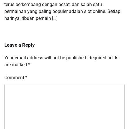
terus berkembang dengan pesat, dan salah satu
permainan yang paling populer adalah slot online. Setiap
harinya, ribuan pemain […]
Leave a Reply
Your email address will not be published.
Required fields
are marked
*
Comment
*