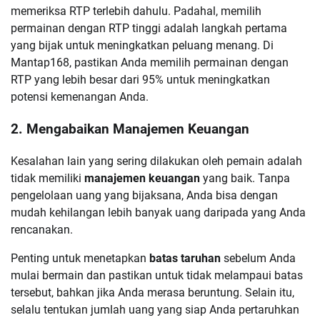
memeriksa RTP terlebih dahulu. Padahal, memilih
permainan dengan RTP tinggi adalah langkah pertama
yang bijak untuk meningkatkan peluang menang. Di
Mantap168, pastikan Anda memilih permainan dengan
RTP yang lebih besar dari 95% untuk meningkatkan
potensi kemenangan Anda.
2. Mengabaikan Manajemen Keuangan
Kesalahan lain yang sering dilakukan oleh pemain adalah
tidak memiliki
manajemen keuangan
yang baik. Tanpa
pengelolaan uang yang bijaksana, Anda bisa dengan
mudah kehilangan lebih banyak uang daripada yang Anda
rencanakan.
Penting untuk menetapkan
batas taruhan
sebelum Anda
mulai bermain dan pastikan untuk tidak melampaui batas
tersebut, bahkan jika Anda merasa beruntung. Selain itu,
selalu tentukan jumlah uang yang siap Anda pertaruhkan