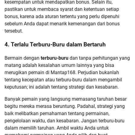
kesempatan untuk mendapatkan bonus. Selain itu,
pastikan untuk membaca syarat dan ketentuan setiap
bonus, karena ada aturan tertentu yang perlu dipenuhi
sebelum Anda dapat menarik kemenangan dari bonus
tersebut.
4. Terlalu Terburu-Buru dalam Bertaruh
Bermain dengan
terburu-buru
dan tanpa perhitungan yang
matang adalah kesalahan umum lainnya yang bisa
merugikan pemain di Mantap168. Perjudian bukanlah
tentang kecepatan atau terburu-buru dalam mengambil
keputusan; ini adalah tentang strategi dan kesabaran.
Banyak pemain yang langsung memasang taruhan besar
begitu mereka merasa beruntung. Padahal, strategi yang
baik melibatkan pemahaman tentang permainan,
pengelolaan waktu, dan kesabaran. Jangan terburu-buru
dalam memilih taruhan. Ambil waktu Anda untuk