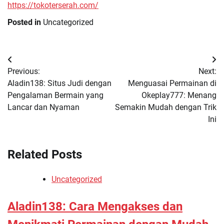
https://tokoterserah.com/
Posted in
Uncategorized
Post
Previous:
Next:
navigation
Aladin138: Situs Judi dengan
Menguasai Permainan di
Pengalaman Bermain yang
Okeplay777: Menang
Lancar dan Nyaman
Semakin Mudah dengan Trik
Ini
Related Posts
Uncategorized
Aladin138: Cara Mengakses dan