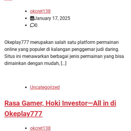
okcret138
January 17, 2025
0
Okeplay777 merupakan salah satu platform permainan
online yang populer di kalangan penggemar judi daring.
Situs ini menawarkan berbagai jenis permainan yang bisa
dimainkan dengan mudah, […]
Uncategorized
Rasa Gamer, Hoki Investor—All in di
Okeplay777
okcret138