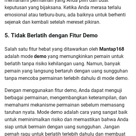
memahami permainan yang Anda pilih dan buat
keputusan yang bijaksana. Ketika Anda merasa terlalu
emosional atau terburu-buru, ada baiknya untuk berhenti
sejenak dan kembali setelah mereset pikiran.
5. Tidak Berlatih dengan Fitur Demo
Salah satu fitur hebat yang ditawarkan oleh
Mantap168
adalah mode
demo
yang memungkinkan pemain untuk
berlatih tanpa risiko kehilangan uang. Namun, banyak
pemain yang langsung bertaruh dengan uang sungguhan
tanpa mencoba permainan terlebih dahulu di mode demo.
Dengan menggunakan fitur demo, Anda dapat menguji
berbagai permainan, mengembangkan keterampilan, dan
memahami mekanisme permainan sebelum memasang
taruhan nyata. Mode demo adalah cara yang sangat baik
untuk meminimalkan risiko dan memastikan bahwa Anda
siap untuk bermain dengan uang sungguhan. Jangan
pernah ragu untuk berlatih terlebih dahulu dan membuat