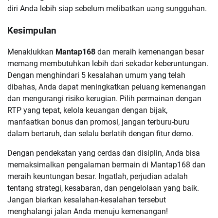
diri Anda lebih siap sebelum melibatkan uang sungguhan.
Kesimpulan
Menaklukkan
Mantap168
dan meraih kemenangan besar
memang membutuhkan lebih dari sekadar keberuntungan.
Dengan menghindari 5 kesalahan umum yang telah
dibahas, Anda dapat meningkatkan peluang kemenangan
dan mengurangi risiko kerugian. Pilih permainan dengan
RTP yang tepat, kelola keuangan dengan bijak,
manfaatkan bonus dan promosi, jangan terburu-buru
dalam bertaruh, dan selalu berlatih dengan fitur demo.
Dengan pendekatan yang cerdas dan disiplin, Anda bisa
memaksimalkan pengalaman bermain di Mantap168 dan
meraih keuntungan besar. Ingatlah, perjudian adalah
tentang strategi, kesabaran, dan pengelolaan yang baik.
Jangan biarkan kesalahan-kesalahan tersebut
menghalangi jalan Anda menuju kemenangan!