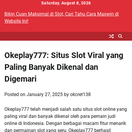
Skip
Saturday, August 8, 2026
to
Bikin Cuan Maksimal di Slot, Cari Tahu Cara Maxwin di
content
Website Ini!
Okeplay777: Situs Slot Viral yang
Paling Banyak Dikenal dan
Digemari
Posted on
January 27, 2025
by
okcret138
Okeplay777 telah menjadi salah satu situs slot online yang
paling viral dan banyak dikenal oleh para pemain judi
online di Indonesia. Dengan berbagai macam fitur menarik
dan permainan slot yang seru, Okeplay777 berhasil