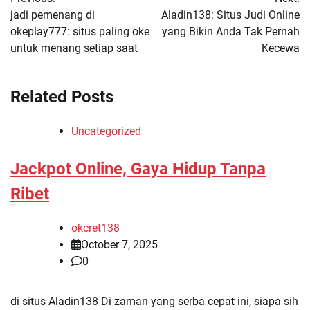
navigation
jadi pemenang di
Aladin138: Situs Judi Online
okeplay777: situs paling oke
yang Bikin Anda Tak Pernah
untuk menang setiap saat
Kecewa
Related Posts
Uncategorized
Jackpot Online, Gaya Hidup Tanpa
Ribet
okcret138
October 7, 2025
0
di situs Aladin138 Di zaman yang serba cepat ini, siapa sih