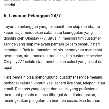
sendiri.
5.
Layanan Pelanggan 24/7
Layanan pelanggan yang responsif dan siap membantu
kapan saja merupakan salah satu keunggulan yang
dimiliki oleh Okeplay777. Situs ini memiliki tim customer
service yang siap melayani pemain 24 jam sehari, 7 hari
seminggu. Baik itu masalah teknis, pertanyaan mengenai
permainan, atau masalah transaksi, tim customer service
Okeplay777 selalu siap memberikan solusi yang cepat dan
tepat.
Para pemain bisa menghubungi customer service melalui
berbagai saluran komunikasi seperti live chat, telepon, atau
email. Respons yang cepat dan solusi yang profesional
membuat pemain merasa dihargai dan diprioritaskan,
meningkatkan pengalaman bermain secara keseluruhan.