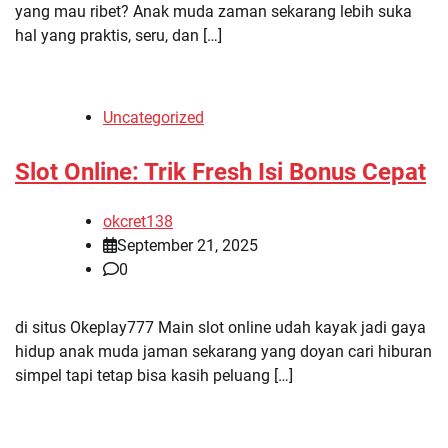
yang mau ribet? Anak muda zaman sekarang lebih suka
hal yang praktis, seru, dan […]
Uncategorized
Slot Online: Trik Fresh Isi Bonus Cepat
okcret138
September 21, 2025
0
di situs Okeplay777 Main slot online udah kayak jadi gaya
hidup anak muda jaman sekarang yang doyan cari hiburan
simpel tapi tetap bisa kasih peluang […]