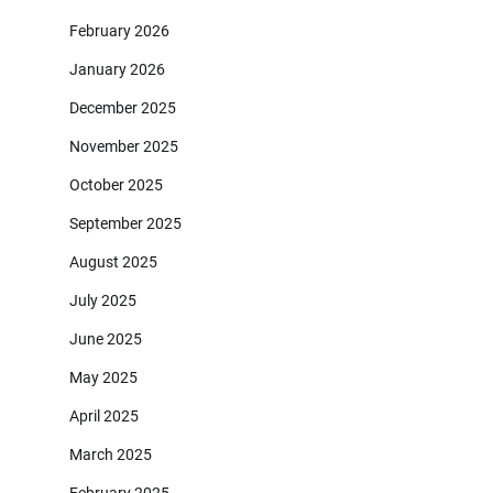
February 2026
January 2026
December 2025
November 2025
October 2025
September 2025
August 2025
July 2025
June 2025
May 2025
April 2025
March 2025