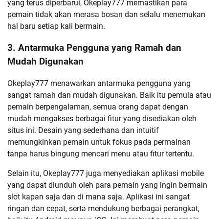
yang terus diperbarui, Okeplay777 memastikan para
pemain tidak akan merasa bosan dan selalu menemukan
hal baru setiap kali bermain.
3.
Antarmuka Pengguna yang Ramah dan
Mudah Digunakan
Okeplay777 menawarkan antarmuka pengguna yang
sangat ramah dan mudah digunakan. Baik itu pemula atau
pemain berpengalaman, semua orang dapat dengan
mudah mengakses berbagai fitur yang disediakan oleh
situs ini. Desain yang sederhana dan intuitif
memungkinkan pemain untuk fokus pada permainan
tanpa harus bingung mencari menu atau fitur tertentu.
Selain itu, Okeplay777 juga menyediakan aplikasi mobile
yang dapat diunduh oleh para pemain yang ingin bermain
slot kapan saja dan di mana saja. Aplikasi ini sangat
ringan dan cepat, serta mendukung berbagai perangkat,