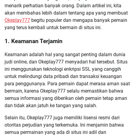
menarik perhatian banyak orang. Dalam artikel ini, kita
akan membahas lebih dalam tentang apa yang membuat
Okeplay777
begitu populer dan mengapa banyak pemain
yang terus kembali untuk bermain di situs ini.
1.
Keamanan Terjamin
Keamanan adalah hal yang sangat penting dalam dunia
judi online, dan Okeplay777 menyadari hal tersebut. Situs
ini menggunakan teknologi enkripsi SSL yang canggih
untuk melindungi data pribadi dan transaksi keuangan
para penggunanya. Para pemain dapat merasa aman saat
bermain, karena Okeplay777 selalu memastikan bahwa
semua informasi yang diberikan oleh pemain tetap aman
dan tidak akan jatuh ke tangan yang salah.
Selain itu, Okeplay777 juga memiliki lisensi resmi dari
otoritas perjudian yang terkemuka. Ini menjamin bahwa
semua permainan yang ada di situs ini adil dan