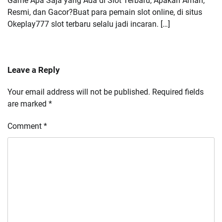
Game Apa Saja yang Ada di Slot Terbaru, Apakah Aman,
Resmi, dan Gacor?Buat para pemain slot online, di situs
Okeplay777 slot terbaru selalu jadi incaran. […]
Leave a Reply
Your email address will not be published.
Required fields
are marked
*
Comment
*