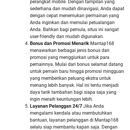
perangkat mobile. Dengan tampilan yang
sederhana dan mudah dinavigasi, Anda dapat
dengan cepat menemukan permainan yang
Anda inginkan dan memulai petualangan
Anda. Bahkan bagi pemula, situs ini sangat
user-friendly dan mudah digunakan.
Bonus dan Promosi Menarik
Mantap168
menawarkan berbagai jenis bonus dan
promosi yang menggiurkan untuk para
pemainnya. Mulai dari bonus selamat datang
untuk pemain baru hingga promosi mingguan
yang memberikan peluang ekstra untuk
menang lebih banyak. Hal ini tentu menjadi
daya tarik tambahan bagi siapa saja yang
ingin meraih keuntungan lebih.
Layanan Pelanggan 24/7
Jika Anda
mengalami kendala atau membutuhkan
bantuan, layanan pelanggan di Mantap168
selalu siap membantu kapan saja. Dengan