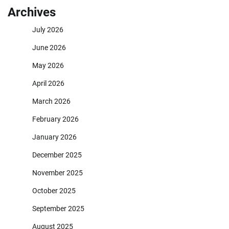
Archives
July 2026
June 2026
May 2026
April 2026
March 2026
February 2026
January 2026
December 2025
November 2025
October 2025
September 2025
August 2025