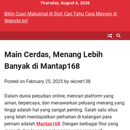
Skip
Thursday, August 6, 2026
to
Bikin Cuan Maksimal di Slot, Cari Tahu Cara Maxwin di
content
Website Ini!
Main Cerdas, Menang Lebih
Banyak di Mantap168
Posted on
February 25, 2025
by
okcret138
Dalam dunia perjudian online, mencari platform yang
aman, terpercaya, dan menawarkan peluang menang yang
tinggi adalah hal yang sangat penting. Salah satu situs
yang telah mendapatkan perhatian di kalangan para
pemain adalah
Mantap168
. Dengan berbagai fitur yang