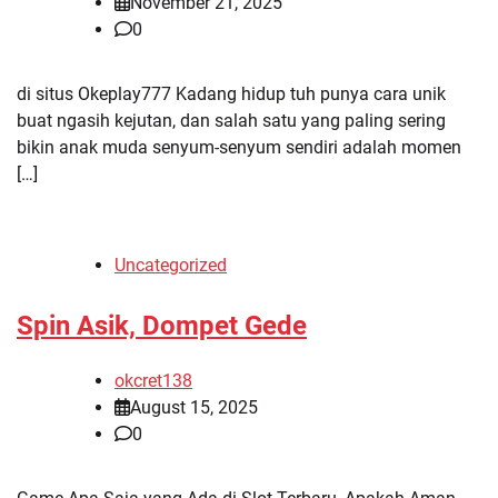
November 21, 2025
0
di situs Okeplay777 Kadang hidup tuh punya cara unik
buat ngasih kejutan, dan salah satu yang paling sering
bikin anak muda senyum-senyum sendiri adalah momen
[…]
Uncategorized
Spin Asik, Dompet Gede
okcret138
August 15, 2025
0