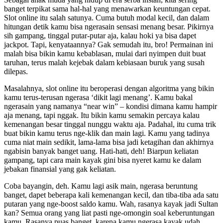
banget terpikat sama hal-hal yang menawarkan keuntungan cepat.
Slot online itu salah satunya. Cuma butuh modal kecil, dan dalam
hitungan detik kamu bisa ngerasain sensasi menang besar. Pikirnya
sih gampang, tinggal putar-putar aja, kalau hoki ya bisa dapet
jackpot. Tapi, kenyataannya? Gak semudah itu, bro! Permainan ini
malah bisa bikin kamu kebablasan, mulai dari nyimpen duit buat
taruhan, terus malah kejebak dalam kebiasaan buruk yang susah
dilepas.
Masalahnya, slot online itu beroperasi dengan algoritma yang bikin
kamu terus-terusan ngerasa ‘dikit lagi menang’. Kamu bakal
ngerasain yang namanya “near win” – kondisi dimana kamu hampir
aja menang, tapi nggak. Itu bikin kamu semakin percaya kalau
kemenangan besar tinggal nunggu waktu aja. Padahal, itu cuma trik
buat bikin kamu terus nge-klik dan main lagi. Kamu yang tadinya
cuma niat main sedikit, lama-lama bisa jadi ketagihan dan akhirnya
ngabisin banyak banget uang. Hati-hati, deh! Biarpun keliatan
gampang, tapi cara main kayak gini bisa nyeret kamu ke dalam
jebakan finansial yang gak keliatan.
Coba bayangin, deh. Kamu lagi asik main, ngerasa beruntung
banget, dapet beberapa kali kemenangan kecil, dan tiba-tiba ada satu
putaran yang nge-boost saldo kamu. Wah, rasanya kayak jadi Sultan
kan? Semua orang yang liat pasti nge-omongin soal keberuntungan
kamu. Rasanya puas banget, karena kamu ngerasa kayak udah