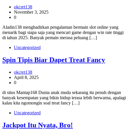
okcret138
November 3, 2025
0
Aladin138 menghadirkan pengalaman bermain slot online yang
menarik bagi siapa saja yang mencari game dengan win rate tinggi
di tahun 2025. Banyak pemain merasa peluang […]
Uncategorized
Spin Tipis Biar Dapet Treat Fancy
okcret138
April 8, 2025
0
di situs Mantap168 Dunia anak muda sekarang itu penuh dengan
banyak kesempatan yang bikin hidup terasa lebih berwarna, apalagi
kalau kita ngomongin soal treat fancy […]
Uncategorized
Jackpot Itu Nyata, Bro!