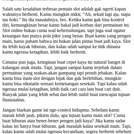
Salah satu kesalahan terbesar pemain slot adalah gak ngerti kapan
waktunya berhenti. Kamu mungkin mikir, “Ah, sekali lagi aja, siapa
tau hoki.” Itu dia masalahnya, bro. Ketika kamu gak bisa kontrol
diri, kemungkinan besar kamu bakal jadi korban dari permainan ini.
Slot online bukan cuma soal keberuntungan, tapi juga soal ngatur
keuangan dan punya pola pikir yang benar. Buat kamu yang pengen
main, harus paham bahwa ini bukan jalan pintas buat jadi kaya. Slot
itu lebih kayak hiburan, dan kalau udah sampai ke titik dimana
kamu ngerasa ketagihan, lebih baik berhenti.
Gimana pun juga, keinginan buat cepet kaya itu natural banget di
kalangan anak muda. Tapi, jangan sampai kamu terjebak dalam
permainan yang seakan-akan gampang tapi penuh jebakan. Kalau
kamu bisa main slot dengan bijak dan gak berlebihan, mungkin
kamu bisa nikmatin sensasi kemenangan sesekali. Tapi kalau udah
ngerasa mulai ketagihan, lebih baik cari cara lain buat cari duit.
Banyak jalan yang lebih sehat dan lebih stabil buat mencapai tujuan
finansialmu.
Jangan biarkan game ini nge-control hidupmu. Sebelum kamu
masuk lebih jauh, pikirin dulu, apa tujuan kamu main slot? Cuma
buat hiburan atau bener-bener pengen jadi kaya? Jika kamu sadar
kalau ini hanya buat hiburan, gak masalah kalau sesekali main. Tapi,
kalau kamu udah mulai ngerasa kecanduan, segera berhenti sebelum