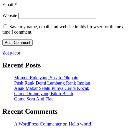
Email
*
Website
Save my name, email, and website in this browser for the next
time I comment.
slot gacor
Recent Posts
Momen Epic yang Susah Dilupain
Push Rank Demi Lambang Rank Impian
Anak Mabar Selalu Punya Cerita Kocak
Game Online yang Bikin Betah
Game Seru Anti Flat
Recent Comments
A WordPress Commenter
on
Hello world!