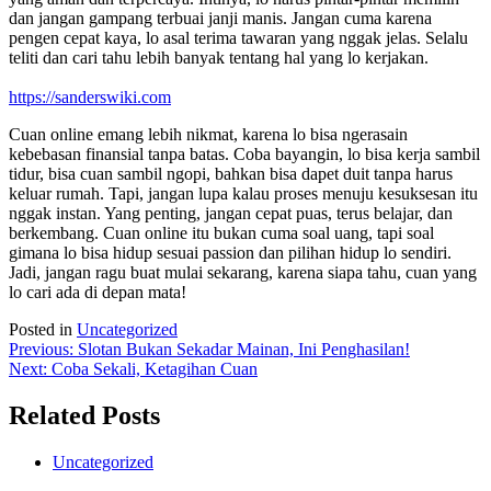
dan jangan gampang terbuai janji manis. Jangan cuma karena
pengen cepat kaya, lo asal terima tawaran yang nggak jelas. Selalu
teliti dan cari tahu lebih banyak tentang hal yang lo kerjakan.
https://sanderswiki.com
Cuan online emang lebih nikmat, karena lo bisa ngerasain
kebebasan finansial tanpa batas. Coba bayangin, lo bisa kerja sambil
tidur, bisa cuan sambil ngopi, bahkan bisa dapet duit tanpa harus
keluar rumah. Tapi, jangan lupa kalau proses menuju kesuksesan itu
nggak instan. Yang penting, jangan cepat puas, terus belajar, dan
berkembang. Cuan online itu bukan cuma soal uang, tapi soal
gimana lo bisa hidup sesuai passion dan pilihan hidup lo sendiri.
Jadi, jangan ragu buat mulai sekarang, karena siapa tahu, cuan yang
lo cari ada di depan mata!
Posted in
Uncategorized
Post
Previous:
Slotan Bukan Sekadar Mainan, Ini Penghasilan!
Next:
Coba Sekali, Ketagihan Cuan
navigation
Related Posts
Uncategorized