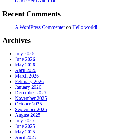
Game Seru Anti Flat
Recent Comments
A WordPress Commenter
on
Hello world!
Archives
July 2026
June 2026
May 2026
April 2026
March 2026
February 2026
January 2026
December 2025
November 2025
October 2025
September 2025
August 2025
July 2025
June 2025
May 2025
April 2025