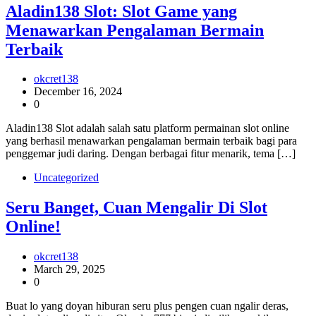
Aladin138 Slot: Slot Game yang
Menawarkan Pengalaman Bermain
Terbaik
okcret138
December 16, 2024
0
Aladin138 Slot adalah salah satu platform permainan slot online
yang berhasil menawarkan pengalaman bermain terbaik bagi para
penggemar judi daring. Dengan berbagai fitur menarik, tema […]
Uncategorized
Seru Banget, Cuan Mengalir Di Slot
Online!
okcret138
March 29, 2025
0
Buat lo yang doyan hiburan seru plus pengen cuan ngalir deras,