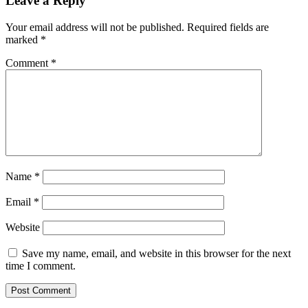
Leave a Reply
Your email address will not be published.
Required fields are
marked
*
Comment
*
Name
*
Email
*
Website
Save my name, email, and website in this browser for the next
time I comment.