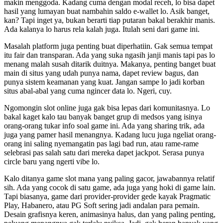
makin menggoda. Kadang cuma dengan modal receh, lo bisa dapet
hasil yang lumayan buat nambahin saldo e-wallet lo. Asik banget,
kan? Tapi inget ya, bukan berarti tiap putaran bakal berakhir manis.
Ada kalanya lo harus rela kalah juga. Itulah seni dari game ini.
Masalah platform juga penting buat diperhatiin. Gak semua tempat
itu fair dan transparan. Ada yang suka ngasih janji manis tapi pas lo
menang malah susah ditarik duitnya. Makanya, penting banget buat
main di situs yang udah punya nama, dapet review bagus, dan
punya sistem keamanan yang kuat. Jangan sampe lo jadi korban
situs abal-abal yang cuma ngincer data lo. Ngeri, cuy.
Ngomongin slot online juga gak bisa lepas dari komunitasnya. Lo
bakal kaget kalo tau banyak banget grup di medsos yang isinya
orang-orang tukar info soal game ini. Ada yang sharing trik, ada
juga yang pamer hasil menangnya. Kadang lucu juga ngeliat orang-
orang ini saling nyemangatin pas lagi bad run, atau rame-rame
selebrasi pas salah satu dari mereka dapet jackpot. Serasa punya
circle baru yang ngerti vibe lo.
Kalo ditanya game slot mana yang paling gacor, jawabannya relatif
sih. Ada yang cocok di satu game, ada juga yang hoki di game lain.
Tapi biasanya, game dari provider-provider gede kayak Pragmatic
Play, Habanero, atau PG Soft sering jadi andalan para pemain.
Desain grafisnya keren, animasinya halus, dan yang paling penting,