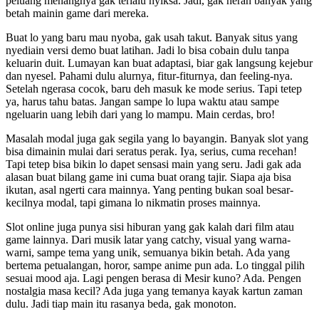
peluang menangnya gak terlalu nyiksa. Jadi, gak heran banyak yang
betah mainin game dari mereka.
Buat lo yang baru mau nyoba, gak usah takut. Banyak situs yang
nyediain versi demo buat latihan. Jadi lo bisa cobain dulu tanpa
keluarin duit. Lumayan kan buat adaptasi, biar gak langsung kejebur
dan nyesel. Pahami dulu alurnya, fitur-fiturnya, dan feeling-nya.
Setelah ngerasa cocok, baru deh masuk ke mode serius. Tapi tetep
ya, harus tahu batas. Jangan sampe lo lupa waktu atau sampe
ngeluarin uang lebih dari yang lo mampu. Main cerdas, bro!
Masalah modal juga gak segila yang lo bayangin. Banyak slot yang
bisa dimainin mulai dari seratus perak. Iya, serius, cuma recehan!
Tapi tetep bisa bikin lo dapet sensasi main yang seru. Jadi gak ada
alasan buat bilang game ini cuma buat orang tajir. Siapa aja bisa
ikutan, asal ngerti cara mainnya. Yang penting bukan soal besar-
kecilnya modal, tapi gimana lo nikmatin proses mainnya.
Slot online juga punya sisi hiburan yang gak kalah dari film atau
game lainnya. Dari musik latar yang catchy, visual yang warna-
warni, sampe tema yang unik, semuanya bikin betah. Ada yang
bertema petualangan, horor, sampe anime pun ada. Lo tinggal pilih
sesuai mood aja. Lagi pengen berasa di Mesir kuno? Ada. Pengen
nostalgia masa kecil? Ada juga yang temanya kayak kartun zaman
dulu. Jadi tiap main itu rasanya beda, gak monoton.