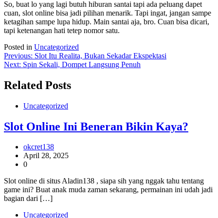
So, buat lo yang lagi butuh hiburan santai tapi ada peluang dapet
cuan, slot online bisa jadi pilihan menarik. Tapi ingat, jangan sampe
ketagihan sampe lupa hidup. Main santai aja, bro. Cuan bisa dicari,
tapi ketenangan hati tetep nomor satu.
Posted in
Uncategorized
Post
Previous:
Slot Itu Realita, Bukan Sekadar Ekspektasi
Next:
Spin Sekali, Dompet Langsung Penuh
navigation
Related Posts
Uncategorized
Slot Online Ini Beneran Bikin Kaya?
okcret138
April 28, 2025
0
Slot online di situs Aladin138 , siapa sih yang nggak tahu tentang
game ini? Buat anak muda zaman sekarang, permainan ini udah jadi
bagian dari […]
Uncategorized