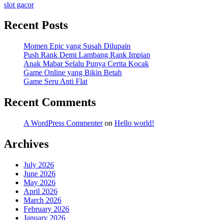
slot gacor
Recent Posts
Momen Epic yang Susah Dilupain
Push Rank Demi Lambang Rank Impian
Anak Mabar Selalu Punya Cerita Kocak
Game Online yang Bikin Betah
Game Seru Anti Flat
Recent Comments
A WordPress Commenter
on
Hello world!
Archives
July 2026
June 2026
May 2026
April 2026
March 2026
February 2026
January 2026