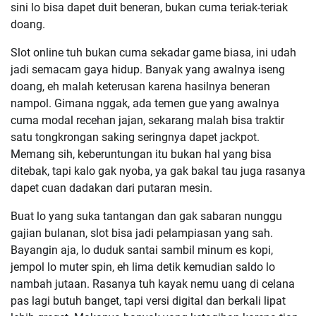
sini lo bisa dapet duit beneran, bukan cuma teriak-teriak
doang.
Slot online tuh bukan cuma sekadar game biasa, ini udah
jadi semacam gaya hidup. Banyak yang awalnya iseng
doang, eh malah keterusan karena hasilnya beneran
nampol. Gimana nggak, ada temen gue yang awalnya
cuma modal recehan jajan, sekarang malah bisa traktir
satu tongkrongan saking seringnya dapet jackpot.
Memang sih, keberuntungan itu bukan hal yang bisa
ditebak, tapi kalo gak nyoba, ya gak bakal tau juga rasanya
dapet cuan dadakan dari putaran mesin.
Buat lo yang suka tantangan dan gak sabaran nunggu
gajian bulanan, slot bisa jadi pelampiasan yang sah.
Bayangin aja, lo duduk santai sambil minum es kopi,
jempol lo muter spin, eh lima detik kemudian saldo lo
nambah jutaan. Rasanya tuh kayak nemu uang di celana
pas lagi butuh banget, tapi versi digital dan berkali lipat