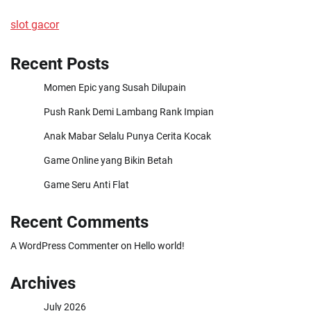
slot gacor
Recent Posts
Momen Epic yang Susah Dilupain
Push Rank Demi Lambang Rank Impian
Anak Mabar Selalu Punya Cerita Kocak
Game Online yang Bikin Betah
Game Seru Anti Flat
Recent Comments
A WordPress Commenter
on
Hello world!
Archives
July 2026