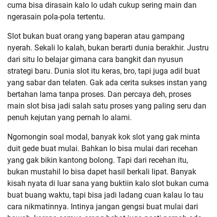
cuma bisa dirasain kalo lo udah cukup sering main dan
ngerasain pola-pola tertentu.
Slot bukan buat orang yang baperan atau gampang
nyerah. Sekali lo kalah, bukan berarti dunia berakhir. Justru
dari situ lo belajar gimana cara bangkit dan nyusun
strategi baru. Dunia slot itu keras, bro, tapi juga adil buat
yang sabar dan telaten. Gak ada cerita sukses instan yang
bertahan lama tanpa proses. Dan percaya deh, proses
main slot bisa jadi salah satu proses yang paling seru dan
penuh kejutan yang pernah lo alami.
Ngomongin soal modal, banyak kok slot yang gak minta
duit gede buat mulai. Bahkan lo bisa mulai dari recehan
yang gak bikin kantong bolong. Tapi dari recehan itu,
bukan mustahil lo bisa dapet hasil berkali lipat. Banyak
kisah nyata di luar sana yang buktiin kalo slot bukan cuma
buat buang waktu, tapi bisa jadi ladang cuan kalau lo tau
cara nikmatinnya. Intinya jangan gengsi buat mulai dari