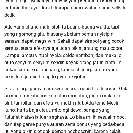
lebih greget. Makanya banyak yang ketagihan karena tiap
putaran itu kayak kasih harapan baru, walau cuma selisih
detik.
Ada yang bilang main slot itu buang-buang waktu, tapi
yang ngomong gitu biasanya belum pernah nyicipin
sensasi dapet mega win. Sekali dapet simbol yang cocok
semua, suara efeknya aja udah bikin jantung mau copot.
Lampu-lampu virtual nyala, saldo nambah, dan muka lo
auto senyum-senyum sendiri kayak orang jatuh cinta. Ini
bukan cuma soal menang, tapi soal pengalaman yang
bikin lo ngerasa hidup lo penuh kejutan.
Slotan juga punya cara sendiri buat ngasih lo hiburan. Gak
semua game itu bosenin atau monoton, justru makin ke
sini, tampilan dan efeknya makin niat. Ada tema Mesir
kuno, harta bajak laut, mitologi dewa, sampe yang
futuristik ala-ala luar angkasa. Lo bisa milih sesuai mood,
dan tiap game punya aturan serta bonus yang beda-beda.
Itu yang bikin slot gak pernah ngebosenin, karena selalu