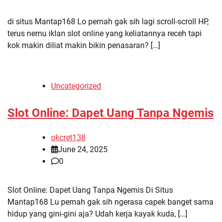
di situs Mantap168 Lo pernah gak sih lagi scroll-scroll HP,
terus nemu iklan slot online yang keliatannya receh tapi
kok makin diliat makin bikin penasaran? […]
Uncategorized
Slot Online: Dapet Uang Tanpa Ngemis
okcret138
June 24, 2025
0
Slot Online: Dapet Uang Tanpa Ngemis Di Situs
Mantap168 Lu pernah gak sih ngerasa capek banget sama
hidup yang gini-gini aja? Udah kerja kayak kuda, […]