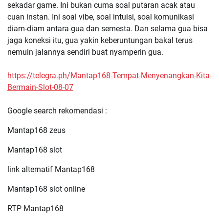
sekadar game. Ini bukan cuma soal putaran acak atau
cuan instan. Ini soal vibe, soal intuisi, soal komunikasi
diam-diam antara gua dan semesta. Dan selama gua bisa
jaga koneksi itu, gua yakin keberuntungan bakal terus
nemuin jalannya sendiri buat nyamperin gua.
https://telegra.ph/Mantap168-Tempat-Menyenangkan-Kita-
Bermain-Slot-08-07
Google search rekomendasi :
Mantap168 zeus
Mantap168 slot
link alternatif Mantap168
Mantap168 slot online
RTP Mantap168