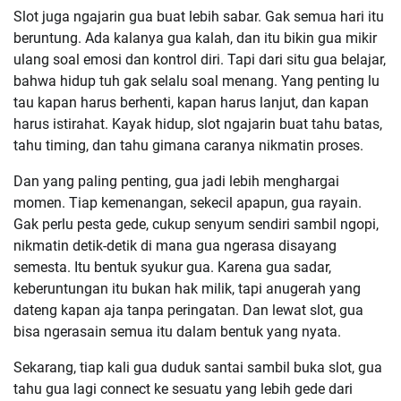
Slot juga ngajarin gua buat lebih sabar. Gak semua hari itu
beruntung. Ada kalanya gua kalah, dan itu bikin gua mikir
ulang soal emosi dan kontrol diri. Tapi dari situ gua belajar,
bahwa hidup tuh gak selalu soal menang. Yang penting lu
tau kapan harus berhenti, kapan harus lanjut, dan kapan
harus istirahat. Kayak hidup, slot ngajarin buat tahu batas,
tahu timing, dan tahu gimana caranya nikmatin proses.
Dan yang paling penting, gua jadi lebih menghargai
momen. Tiap kemenangan, sekecil apapun, gua rayain.
Gak perlu pesta gede, cukup senyum sendiri sambil ngopi,
nikmatin detik-detik di mana gua ngerasa disayang
semesta. Itu bentuk syukur gua. Karena gua sadar,
keberuntungan itu bukan hak milik, tapi anugerah yang
dateng kapan aja tanpa peringatan. Dan lewat slot, gua
bisa ngerasain semua itu dalam bentuk yang nyata.
Sekarang, tiap kali gua duduk santai sambil buka slot, gua
tahu gua lagi connect ke sesuatu yang lebih gede dari