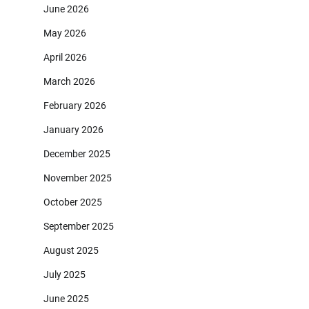
June 2026
May 2026
April 2026
March 2026
February 2026
January 2026
December 2025
November 2025
October 2025
September 2025
August 2025
July 2025
June 2025