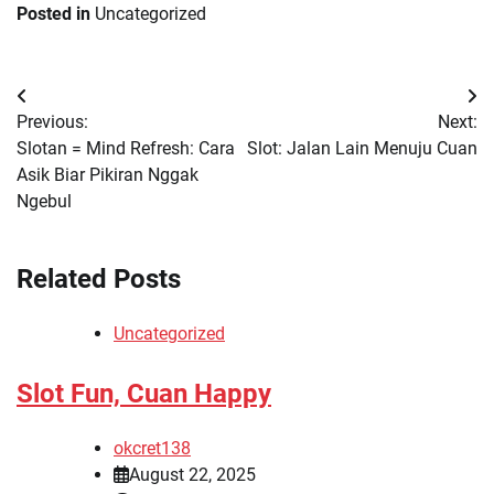
Posted in
Uncategorized
Post
Previous:
Next:
navigation
Slotan = Mind Refresh: Cara
Slot: Jalan Lain Menuju Cuan
Asik Biar Pikiran Nggak
Ngebul
Related Posts
Uncategorized
Slot Fun, Cuan Happy
okcret138
August 22, 2025