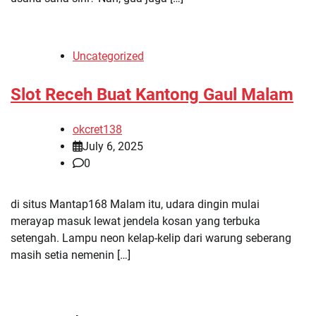
Uncategorized
Slot Receh Buat Kantong Gaul Malam
okcret138
July 6, 2025
0
di situs Mantap168 Malam itu, udara dingin mulai
merayap masuk lewat jendela kosan yang terbuka
setengah. Lampu neon kelap-kelip dari warung seberang
masih setia nemenin […]