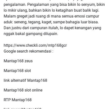
pengalaman. Pengalaman yang bisa bikin lo senyum, bikin
lo mikir ulang, bahkan bikin lo ketagihan buat balik lagi.
Malam greget jadi ruang di mana semua emosi campur
aduk: seneng, tegang, kaget, sampe bahagia luar biasa.
Dan justru dari campuran itulah, lo dapet kenangan yang
nggak bakal gampang dilupain.
https://www.checkli.com/mtp168gcr
Google search rekomendasi :
Mantap168 zeus
Mantap168 slot
link alternatif Mantap168
Mantap168 slot online
RTP Mantap168