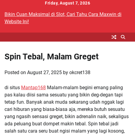
Skip
Friday, August 7, 2026
to
Bikin Cuan Maksimal di Slot, Cari Tahu Cara Maxwin di
content
Website Ini!
Spin Tebal, Malam Greget
Posted on
August 27, 2025
by
okcret138
di situs
Mantap168
Malam-malam begini emang paling
pas kalau diisi sama sesuatu yang bikin deg-degan tapi
tetap fun. Banyak anak muda sekarang udah nggak lagi
cari hiburan yang biasa-biasa aja, mereka butuh sesuatu
yang ngasih sensasi greget, bikin adrenalin naik, sekaligus
ada peluang buat dompet makin tebal. Spin tebal jadi
salah satu cara seru buat ngisi malam yang lagi kosong,