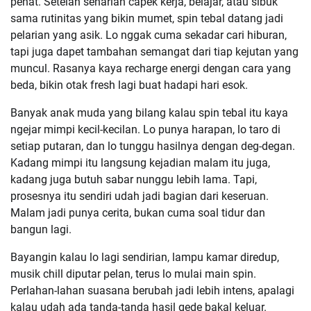
penat. Setelah seharian capek kerja, belajar, atau sibuk
sama rutinitas yang bikin mumet, spin tebal datang jadi
pelarian yang asik. Lo nggak cuma sekadar cari hiburan,
tapi juga dapet tambahan semangat dari tiap kejutan yang
muncul. Rasanya kaya recharge energi dengan cara yang
beda, bikin otak fresh lagi buat hadapi hari esok.
Banyak anak muda yang bilang kalau spin tebal itu kaya
ngejar mimpi kecil-kecilan. Lo punya harapan, lo taro di
setiap putaran, dan lo tunggu hasilnya dengan deg-degan.
Kadang mimpi itu langsung kejadian malam itu juga,
kadang juga butuh sabar nunggu lebih lama. Tapi,
prosesnya itu sendiri udah jadi bagian dari keseruan.
Malam jadi punya cerita, bukan cuma soal tidur dan
bangun lagi.
Bayangin kalau lo lagi sendirian, lampu kamar diredup,
musik chill diputar pelan, terus lo mulai main spin.
Perlahan-lahan suasana berubah jadi lebih intens, apalagi
kalau udah ada tanda-tanda hasil gede bakal keluar.