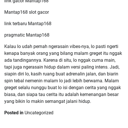
link gacor Mantap168
Mantap168 slot gacor
link terbaru Mantap168
pragmatic Mantap168
Kalau lo udah pernah ngerasain vibes-nya, lo pasti ngerti
kenapa banyak orang yang bilang malam greget itu nggak
ada tandingannya. Karena di situ, lo nggak cuma main,
tapi juga ngerasain hidup dalam versi paling intens. Jadi,
siapin diri lo, kasih ruang buat adrenalin jalan, dan biarin
spin tebal nemenin malam lo jadi lebih berwarna. Malam
greget selalu nunggu buat lo isi dengan cerita yang nggak
biasa, dan siapa tau cerita itu adalah kemenangan besar
yang bikin lo makin semangat jalani hidup.
Posted in
Uncategorized