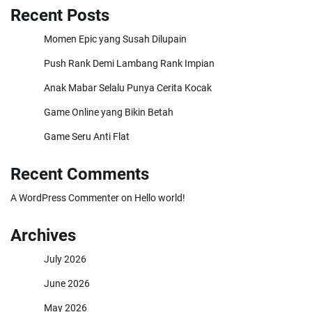
Recent Posts
Momen Epic yang Susah Dilupain
Push Rank Demi Lambang Rank Impian
Anak Mabar Selalu Punya Cerita Kocak
Game Online yang Bikin Betah
Game Seru Anti Flat
Recent Comments
A WordPress Commenter
on
Hello world!
Archives
July 2026
June 2026
May 2026