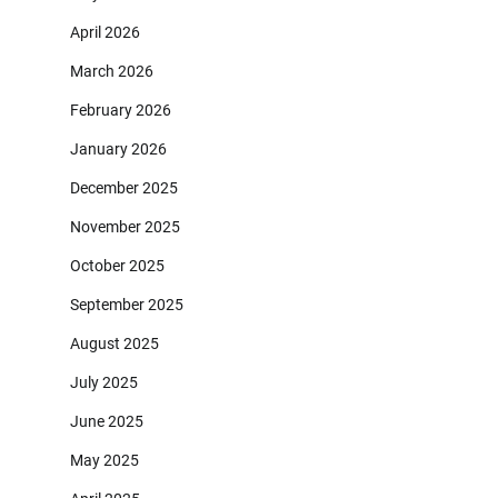
April 2026
March 2026
February 2026
January 2026
December 2025
November 2025
October 2025
September 2025
August 2025
July 2025
June 2025
May 2025