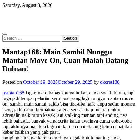
Skip
Saturday, August 8, 2026
to
Bikin Cuan Maksimal di Slot, Cari Tahu Cara Maxwin di Website
content
Ini!
Search
for:
Mantap168: Main Sambil Nunggu
Mantan Move On, Cuan Malah Datang
Duluan!
Posted on
October 29, 2025
October 29, 2025
by
okcret138
mantap168
lagi rame dibahas karena bukan cuma soal hiburan, tapi
juga jadi tempat pelarian seru buat yang lagi nunggu mantan move
on. sambil main santai, saldo bisa tiba-tiba naik tanpa sadar. momen
iseng jadi makin bermakna karena sensasi tiap putaran bikin
adrenalin naik turun kayak lagi stalking mantan tapi ending-nya
lebih bahagia. banyak yang cerita kalau awalnya cuma coba-coba,
tapi akhirnya malah ketagihan karena cuan datang lebih cepat dari
kabar balikan yang gak pasti.
tampilan situsnya keren dan ringan. gak butuh loading lama,