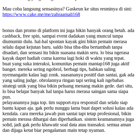
Mau coba langsung sensasinya? Gaskeun ke situs resminya di sini:
https://www.cake.me/me/zahraamali168
bonus dan promo di platform ini juga bikin banyak orang betah. ada
cashback, free spin, sampai event dadakan yang muncul tanpa
diumumin dulu. hal-hal spontan kayak gini bikin pemain merasa
selalu dapat kejutan baru. saldo bisa tiba-tiba bertambah tanpa
disadari, dan sensasi itu bikin suasana makin seru. lo bisa ngerasa
kayak dapet hadiah cuma karena lagi hoki di waktu yang tepat.
buat yang suka interaksi, komunitas pemain mantap168 juga aktif
banget. mereka sering ngobrol, berbagi tips, bahkan saling
nyemangatin kalau lagi zonk. suasananya positif dan santai, gak ada
yang saling judge. obrolannya ringan tapi sering kali ngebahas
strategi unik yang bisa bikin peluang menang makin gede. dari situ,
lo bisa belajar banyak hal tanpa harus merasa saingan sama siapa
pun.
pelayanannya juga top. tim support-nya responsif dan selalu siap
bantu kapan aja. gak perlu nunggu lama buat dapet solusi kalau ada
kendala. cara mereka jawab pun santai tapi tetap profesional, bikin
pemain merasa dihargai dan diperhatikan. sistem keamanannya juga
solid, jadi gak perlu khawatir soal data atau transaksi. semua aman
dan dijaga ketat biar pengalaman main tetap nyaman.