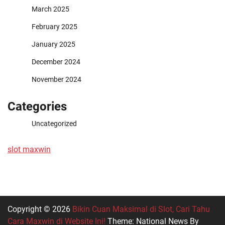
March 2025
February 2025
January 2025
December 2024
November 2024
Categories
Uncategorized
slot maxwin
Copyright © 2026
Bikin Cuan Maksimal di Slot, Cari Tahu
Cara Maxwin di Website Ini!
Theme: National News By