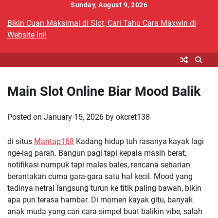
Skip
Sunday, August 9, 2026
to
Bikin Cuan Maksimal di Slot, Cari Tahu Cara Maxwin di
content
Website Ini!
Main Slot Online Biar Mood Balik
Posted on
January 15, 2026
by
okcret138
di situs
Mantap168
Kadang hidup tuh rasanya kayak lagi
nge-lag parah. Bangun pagi tapi kepala masih berat,
notifikasi numpuk tapi males bales, rencana seharian
berantakan cuma gara-gara satu hal kecil. Mood yang
tadinya netral langsung turun ke titik paling bawah, bikin
apa pun terasa hambar. Di momen kayak gitu, banyak
anak muda yang cari cara simpel buat balikin vibe, salah