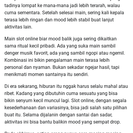
tadinya lompat ke mana-mana jadi lebih terarah, walau
cuma sementara. Setelah selesai main, sering kali kepala
terasa lebih ringan dan mood lebih stabil buat lanjut
aktivitas lain.
Main slot online biar mood balik juga sering dikaitkan
sama ritual kecil pribadi. Ada yang suka main sambil
denger musik favorit, ada yang sambil ngopi atau ngemil.
Kombinasi ini bikin pengalaman main terasa lebih
personal dan nyaman. Bukan sekadar ngejar hasil, tapi
menikmati momen santainya itu sendiri.
Di era sekarang, hiburan itu nggak harus selalu mahal atau
ribet. Kadang yang dibutuhin cuma sesuatu yang bisa
bikin senyum kecil muncul lagi. Slot online, dengan segala
kesederhanaan dan variasinya, bisa jadi salah satu pilihan
buat itu. Selama dijalanin dengan santai dan sadar,
aktivitas ini bisa bantu balikin mood yang sempat drop.