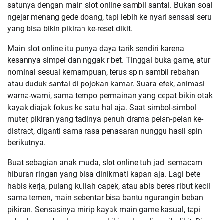
satunya dengan main slot online sambil santai. Bukan soal
ngejar menang gede doang, tapi lebih ke nyari sensasi seru
yang bisa bikin pikiran ke-reset dikit.
Main slot online itu punya daya tarik sendiri karena
kesannya simpel dan nggak ribet. Tinggal buka game, atur
nominal sesuai kemampuan, terus spin sambil rebahan
atau duduk santai di pojokan kamar. Suara efek, animasi
warna-warni, sama tempo permainan yang cepat bikin otak
kayak diajak fokus ke satu hal aja. Saat simbol-simbol
muter, pikiran yang tadinya penuh drama pelan-pelan ke-
distract, diganti sama rasa penasaran nunggu hasil spin
berikutnya.
Buat sebagian anak muda, slot online tuh jadi semacam
hiburan ringan yang bisa dinikmati kapan aja. Lagi bete
habis kerja, pulang kuliah capek, atau abis beres ribut kecil
sama temen, main sebentar bisa bantu ngurangin beban
pikiran. Sensasinya mirip kayak main game kasual, tapi