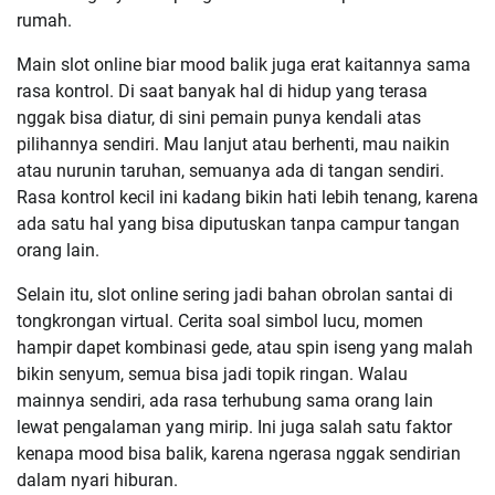
rumah.
Main slot online biar mood balik juga erat kaitannya sama
rasa kontrol. Di saat banyak hal di hidup yang terasa
nggak bisa diatur, di sini pemain punya kendali atas
pilihannya sendiri. Mau lanjut atau berhenti, mau naikin
atau nurunin taruhan, semuanya ada di tangan sendiri.
Rasa kontrol kecil ini kadang bikin hati lebih tenang, karena
ada satu hal yang bisa diputuskan tanpa campur tangan
orang lain.
Selain itu, slot online sering jadi bahan obrolan santai di
tongkrongan virtual. Cerita soal simbol lucu, momen
hampir dapet kombinasi gede, atau spin iseng yang malah
bikin senyum, semua bisa jadi topik ringan. Walau
mainnya sendiri, ada rasa terhubung sama orang lain
lewat pengalaman yang mirip. Ini juga salah satu faktor
kenapa mood bisa balik, karena ngerasa nggak sendirian
dalam nyari hiburan.