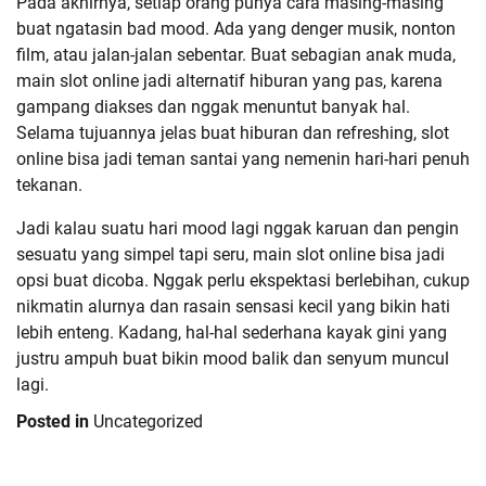
Pada akhirnya, setiap orang punya cara masing-masing
buat ngatasin bad mood. Ada yang denger musik, nonton
film, atau jalan-jalan sebentar. Buat sebagian anak muda,
main slot online jadi alternatif hiburan yang pas, karena
gampang diakses dan nggak menuntut banyak hal.
Selama tujuannya jelas buat hiburan dan refreshing, slot
online bisa jadi teman santai yang nemenin hari-hari penuh
tekanan.
Jadi kalau suatu hari mood lagi nggak karuan dan pengin
sesuatu yang simpel tapi seru, main slot online bisa jadi
opsi buat dicoba. Nggak perlu ekspektasi berlebihan, cukup
nikmatin alurnya dan rasain sensasi kecil yang bikin hati
lebih enteng. Kadang, hal-hal sederhana kayak gini yang
justru ampuh buat bikin mood balik dan senyum muncul
lagi.
Posted in
Uncategorized