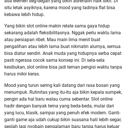
ada elemen deg-degan yang bikin adrenalin naik dikit. Di
situ letak asyiknya, karena mood yang tadinya flat bisa
kebawa lebih hidup.
Yang bikin slot online makin relate sama gaya hidup
sekarang adalah fleksibilitasnya. Nggak perlu waktu lama
atau persiapan ribet. Mau main lima menit buat
pengalihan atau lebih lama buat nikmatin alurnya, semua
bisa diatur sendiri. Anak muda yang hidupnya serba cepat
pasti ngerasa cocok sama konsep ini. Di sela-sela
kesibukan, slot online bisa jadi teman pengisi waktu tanpa
harus mikir keras.
Mood yang turun sering kali datang dari rasa bosan yang
menumpuk. Rutinitas yang itu-itu aja bikin kepala sumpek,
pengin ada hal baru walau cuma sebentar. Slot online
hadir dengan banyak tema yang beda-beda, mulai dari
yang lucu, klasik, sampai yang penuh efek modern. Ganti-
ganti game aja udah cukup bikin suasana hati lebih segar,
seolah lagi nyobain pengalaman baru tanpa harus keluar