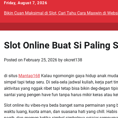
Skip
Friday, August 7, 2026
to
Bikin Cuan Maksimal di Slot, Cari Tahu Cara Maxwin di Websit
content
Slot Online Buat Si Paling 
Posted on
February 25, 2026
by
okcret138
di situs
Mantap168
Kalau ngomongin gaya hidup anak muda 
simpel tapi tetap seru. Di sela-sela jadwal kuliah, kerja part
aktivitas yang nggak ribet tapi tetap bisa bikin deg-degan tipis-
santai yang pengen have fun tanpa harus mikir keras atau kel
Slot online itu vibes-nya beda banget sama permainan yang b
waktu luang, kuota aman, dan suasana hati yang chill. Habis 
nagih, dan momen ketika simbol-simbolnya sejajar sempurna.