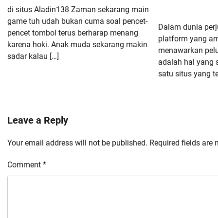
di situs Aladin138 Zaman sekarang main
game tuh udah bukan cuma soal pencet-
Dalam dunia perj
pencet tombol terus berharap menang
platform yang am
karena hoki. Anak muda sekarang makin
menawarkan pelu
sadar kalau […]
adalah hal yang 
satu situs yang te
Leave a Reply
Your email address will not be published.
Required fields are
Comment
*