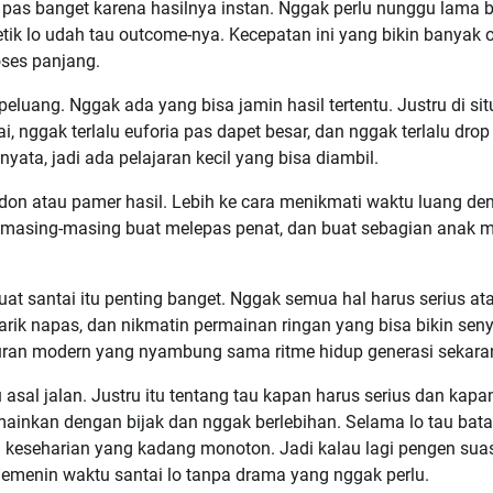
 pas banget karena hasilnya instan. Nggak perlu nunggu lama 
detik lo udah tau outcome-nya. Kecepatan ini yang bikin banyak 
oses panjang.
eluang. Nggak ada yang bisa jamin hasil tertentu. Justru di sit
i, nggak terlalu euforia pas dapet besar, dan nggak terlalu drop
yata, jadi ada pelajaran kecil yang bisa diambil.
 hedon atau pamer hasil. Lebih ke cara menikmati waktu luang d
ra masing-masing buat melepas penat, dan buat sebagian anak 
at santai itu penting banget. Nggak semua hal harus serius at
arik napas, dan nikmatin permainan ringan yang bisa bikin se
hiburan modern yang nyambung sama ritme hidup generasi sekara
u asal jalan. Justru itu tentang tau kapan harus serius dan kapa
dimainkan dengan bijak dan nggak berlebihan. Selama lo tau bat
n di keseharian yang kadang monoton. Jadi kalau lagi pengen su
at nemenin waktu santai lo tanpa drama yang nggak perlu.