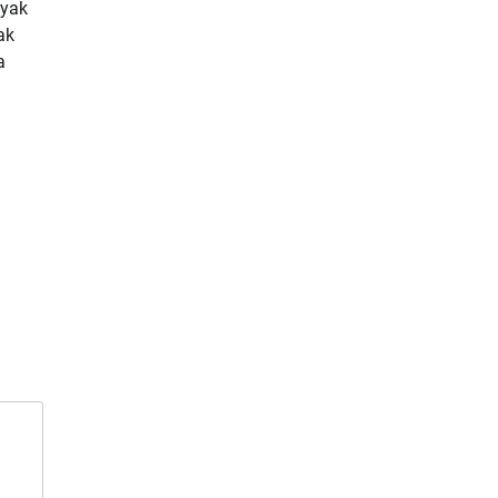
ayak
ak
a