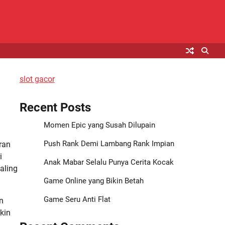
slot gacor
Recent Posts
Momen Epic yang Susah Dilupain
Push Rank Demi Lambang Rank Impian
ran
i
Anak Mabar Selalu Punya Cerita Kocak
paling
Game Online yang Bikin Betah
Game Seru Anti Flat
n
kin