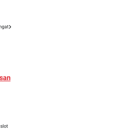
ngat
osan
slot