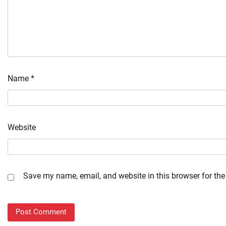
Name
*
Website
Save my name, email, and website in this browser for the