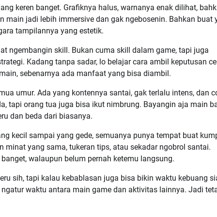
ang keren banget. Grafiknya halus, warnanya enak dilihat, bah
an main jadi lebih immersive dan gak ngebosenin. Bahkan buat
-gara tampilannya yang estetik.
uat ngembangin skill. Bukan cuma skill dalam game, tapi juga
rategi. Kadang tanpa sadar, lo belajar cara ambil keputusan ce
a main, sebenarnya ada manfaat yang bisa diambil.
ua umur. Ada yang kontennya santai, gak terlalu intens, dan 
 tapi orang tua juga bisa ikut nimbrung. Bayangin aja main b
eru dan beda dari biasanya.
yang kecil sampai yang gede, semuanya punya tempat buat kum
minat yang sama, tukeran tips, atau sekadar ngobrol santai.
g banget, walaupun belum pernah ketemu langsung.
Seru sih, tapi kalau kebablasan juga bisa bikin waktu kebuang si
atur waktu antara main game dan aktivitas lainnya. Jadi tet