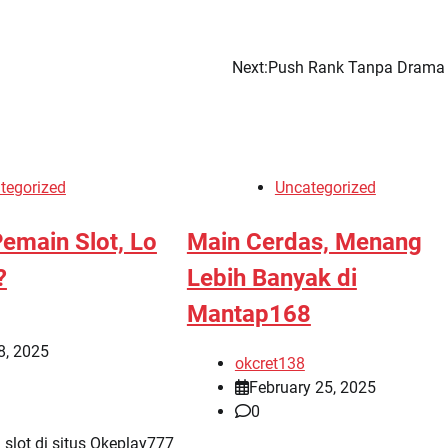
Next:
Push Rank Tanpa Drama
tegorized
Uncategorized
Pemain Slot, Lo
Main Cerdas, Menang
?
Lebih Banyak di
Mantap168
8, 2025
okcret138
February 25, 2025
0
 slot di situs Okeplay777