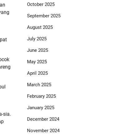
October 2025
kan
 yang
September 2025
August 2025
July 2025
pat
June 2025
cocok
May 2025
areng
April 2025
March 2025
pul
February 2025
January 2025
a-sia.
December 2024
ap
November 2024