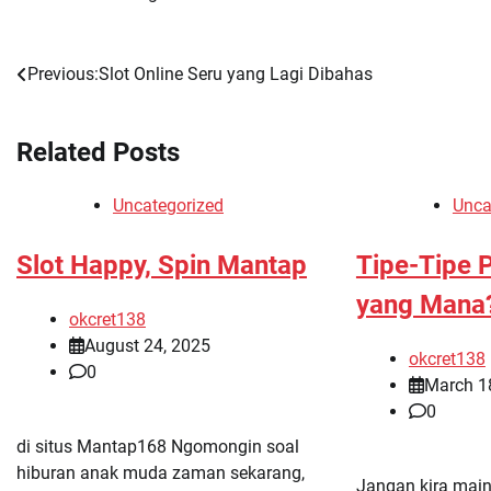
Previous:
Slot Online Seru yang Lagi Dibahas
Post
navigation
Related Posts
Uncategorized
Unca
Slot Happy, Spin Mantap
Tipe-Tipe 
yang Mana
okcret138
August 24, 2025
okcret138
0
March 1
0
di situs Mantap168 Ngomongin soal
hiburan anak muda zaman sekarang,
Jangan kira main