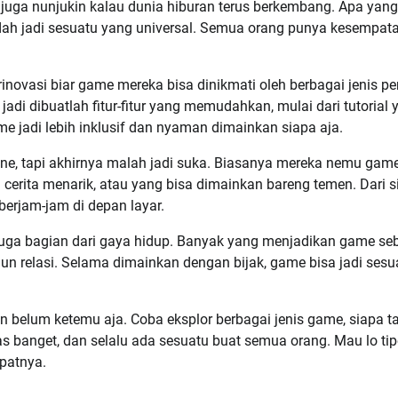
uga nunjukin kalau dunia hiburan terus berkembang. Apa yang
dah jadi sesuatu yang universal. Semua orang punya kesempat
inovasi biar game mereka bisa dinikmati oleh berbagai jenis p
adi dibuatlah fitur-fitur yang memudahkan, mulai dari tutorial 
me jadi lebih inklusif dan nyaman dimainkan siapa aja.
ine, tapi akhirnya malah jadi suka. Biasanya mereka nemu gam
 cerita menarik, atau yang bisa dimainkan bareng temen. Dari s
berjam-jam di depan layar.
 juga bagian dari gaya hidup. Banyak yang menjadikan game se
n relasi. Selama dimainkan dengan bijak, game bisa jadi sesu
 belum ketemu aja. Coba eksplor berbagai jenis game, siapa t
uas banget, dan selalu ada sesuatu buat semua orang. Mau lo ti
mpatnya.