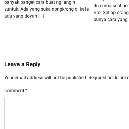
banyak banget cara buat ngilangin
itu cuma soal be
suntuk. Ada yang suka nongkrong di kafe,
Bro! Setiap oran
ada yang doyan […]
punya cara yang b
Leave a Reply
Your email address will not be published.
Required fields are
Comment
*