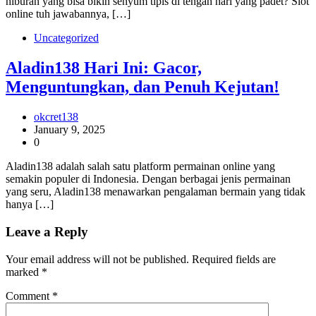
hiburan yang bisa bikin senyum tipis di tengah hari yang padet? Slot
online tuh jawabannya, […]
Uncategorized
Aladin138 Hari Ini: Gacor,
Menguntungkan, dan Penuh Kejutan!
okcret138
January 9, 2025
0
Aladin138 adalah salah satu platform permainan online yang
semakin populer di Indonesia. Dengan berbagai jenis permainan
yang seru, Aladin138 menawarkan pengalaman bermain yang tidak
hanya […]
Leave a Reply
Your email address will not be published.
Required fields are
marked
*
Comment
*