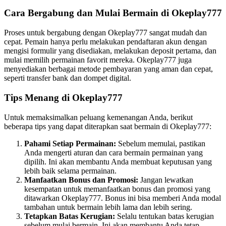
Cara Bergabung dan Mulai Bermain di Okeplay777
Proses untuk bergabung dengan Okeplay777 sangat mudah dan
cepat. Pemain hanya perlu melakukan pendaftaran akun dengan
mengisi formulir yang disediakan, melakukan deposit pertama, dan
mulai memilih permainan favorit mereka. Okeplay777 juga
menyediakan berbagai metode pembayaran yang aman dan cepat,
seperti transfer bank dan dompet digital.
Tips Menang di Okeplay777
Untuk memaksimalkan peluang kemenangan Anda, berikut
beberapa tips yang dapat diterapkan saat bermain di Okeplay777:
Pahami Setiap Permainan:
Sebelum memulai, pastikan
Anda mengerti aturan dan cara bermain permainan yang
dipilih. Ini akan membantu Anda membuat keputusan yang
lebih baik selama permainan.
Manfaatkan Bonus dan Promosi:
Jangan lewatkan
kesempatan untuk memanfaatkan bonus dan promosi yang
ditawarkan Okeplay777. Bonus ini bisa memberi Anda modal
tambahan untuk bermain lebih lama dan lebih sering.
Tetapkan Batas Kerugian:
Selalu tentukan batas kerugian
sebelum mulai bermain. Ini akan membantu Anda tetap