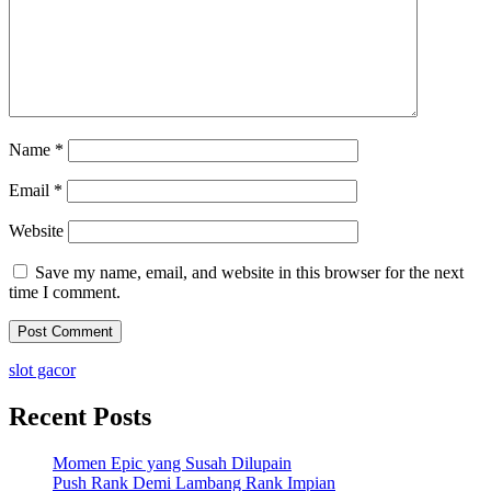
Name
*
Email
*
Website
Save my name, email, and website in this browser for the next
time I comment.
slot gacor
Recent Posts
Momen Epic yang Susah Dilupain
Push Rank Demi Lambang Rank Impian