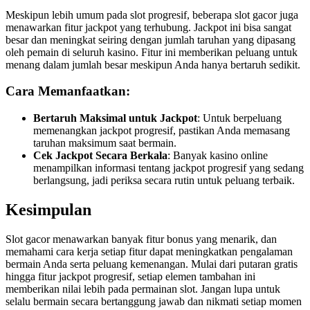
Meskipun lebih umum pada slot progresif, beberapa slot gacor juga
menawarkan fitur jackpot yang terhubung. Jackpot ini bisa sangat
besar dan meningkat seiring dengan jumlah taruhan yang dipasang
oleh pemain di seluruh kasino. Fitur ini memberikan peluang untuk
menang dalam jumlah besar meskipun Anda hanya bertaruh sedikit.
Cara Memanfaatkan:
Bertaruh Maksimal untuk Jackpot
: Untuk berpeluang
memenangkan jackpot progresif, pastikan Anda memasang
taruhan maksimum saat bermain.
Cek Jackpot Secara Berkala
: Banyak kasino online
menampilkan informasi tentang jackpot progresif yang sedang
berlangsung, jadi periksa secara rutin untuk peluang terbaik.
Kesimpulan
Slot gacor menawarkan banyak fitur bonus yang menarik, dan
memahami cara kerja setiap fitur dapat meningkatkan pengalaman
bermain Anda serta peluang kemenangan. Mulai dari putaran gratis
hingga fitur jackpot progresif, setiap elemen tambahan ini
memberikan nilai lebih pada permainan slot. Jangan lupa untuk
selalu bermain secara bertanggung jawab dan nikmati setiap momen