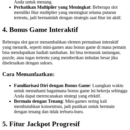
Anda untuk menang.
Perhatikan Multiplier yang Meningkat
: Beberapa slot
memiliki fitur multiplier yang meningkat selama putaran
tertentu, jadi bermainlah dengan strategis saat fitur ini aktif.
4.
Bonus Game Interaktif
Beberapa slot gacor menambahkan elemen permainan interaktif
yang menarik, seperti mini-games atau bonus game di mana pemain
bisa mendapatkan hadiah tambahan. Ini bisa termasuk tantangan,
puzzle, atau tugas tertentu yang memberikan imbalan besar jika
diselesaikan dengan sukses.
Cara Memanfaatkan:
Familiarisasi Diri dengan Bonus Game
: Luangkan waktu
untuk memahami bagaimana bonus game ini bekerja sehingga
Anda dapat merencanakan strategi yang efektif.
Bermain dengan Tenang
: Mini-games sering kali
membutuhkan konsentrasi, jadi pastikan untuk bermain
dengan tenang dan tidak terburu-buru.
5.
Fitur Jackpot Progresif