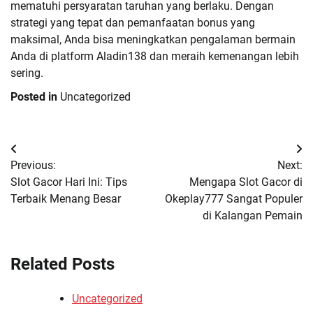
mematuhi persyaratan taruhan yang berlaku. Dengan
strategi yang tepat dan pemanfaatan bonus yang
maksimal, Anda bisa meningkatkan pengalaman bermain
Anda di platform Aladin138 dan meraih kemenangan lebih
sering.
Posted in
Uncategorized
Post
Previous:
Next:
navigation
Slot Gacor Hari Ini: Tips
Mengapa Slot Gacor di
Terbaik Menang Besar
Okeplay777 Sangat Populer
di Kalangan Pemain
Related Posts
Uncategorized