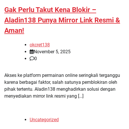
Gak Perlu Takut Kena Blokir –
Aladin138 Punya Mirror Link Resmi &
Aman!
okcret138
November 5, 2025
0
Akses ke platform permainan online seringkali terganggu
karena berbagai faktor, salah satunya pemblokiran oleh
pihak tertentu. Aladin138 menghadirkan solusi dengan
menyediakan mirror link resmi yang […]
Uncategorized