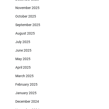
November 2025
October 2025
September 2025
August 2025
July 2025
June 2025
May 2025
April 2025
March 2025
February 2025
January 2025
December 2024