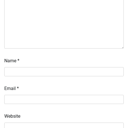
Name
*
Email
*
Website