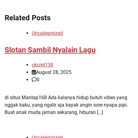
Related Posts
Uncategorized
Slotan Sambil Nyalain Lagu
okcret138
August 28, 2025
0
di situs Mantap168 Ada kalanya hidup butuh vibes yang
nggak kaku, yang ngalir aja kayak angin sore nyapa pipi.
Buat anak muda jaman sekarang, hiburan […]
Uncategorized