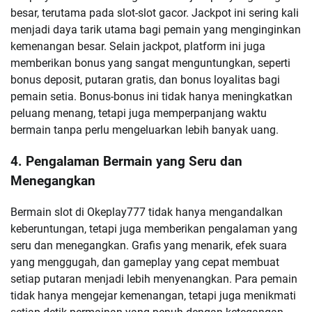
besar, terutama pada slot-slot gacor. Jackpot ini sering kali
menjadi daya tarik utama bagi pemain yang menginginkan
kemenangan besar. Selain jackpot, platform ini juga
memberikan bonus yang sangat menguntungkan, seperti
bonus deposit, putaran gratis, dan bonus loyalitas bagi
pemain setia. Bonus-bonus ini tidak hanya meningkatkan
peluang menang, tetapi juga memperpanjang waktu
bermain tanpa perlu mengeluarkan lebih banyak uang.
4.
Pengalaman Bermain yang Seru dan
Menegangkan
Bermain slot di Okeplay777 tidak hanya mengandalkan
keberuntungan, tetapi juga memberikan pengalaman yang
seru dan menegangkan. Grafis yang menarik, efek suara
yang menggugah, dan gameplay yang cepat membuat
setiap putaran menjadi lebih menyenangkan. Para pemain
tidak hanya mengejar kemenangan, tetapi juga menikmati