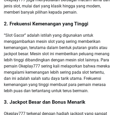
jenis slot, mulai dari yang klasik hingga yang modern,
memberi banyak pilihan kepada pemain.
2.
Frekuensi Kemenangan yang Tinggi
“Slot Gacor” adalah istilah yang digunakan untuk
menggambarkan mesin slot yang sering memberikan
kemenangan, terutama dalam bentuk putaran gratis atau
jackpot besar. Mesin slot ini memberikan peluang menang
lebih tinggi dibandingkan dengan mesin slot lainnya. Para
pemain Okeplay777 sering kali melaporkan bahwa mereka
mengalami kemenangan lebih sering pada slot tertentu,
dan ini adalah salah satu daya tarik utama. Frekuensi
kemenangan yang tinggi membuat para pemain merasa
lebih puas dan tertantang untuk terus bermain.
3.
Jackpot Besar dan Bonus Menarik
Okeplay777 terkenal dengan hadiah jackpot yang sangat