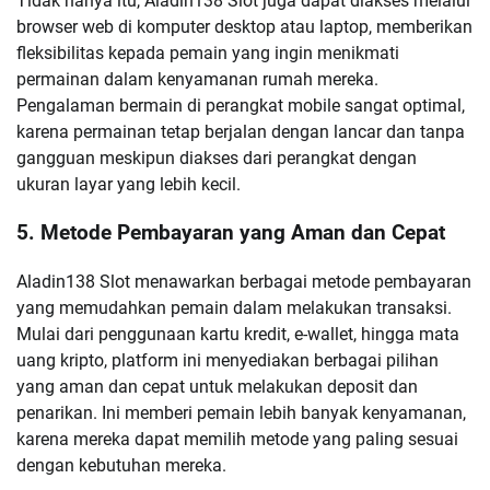
Tidak hanya itu, Aladin138 Slot juga dapat diakses melalui
browser web di komputer desktop atau laptop, memberikan
fleksibilitas kepada pemain yang ingin menikmati
permainan dalam kenyamanan rumah mereka.
Pengalaman bermain di perangkat mobile sangat optimal,
karena permainan tetap berjalan dengan lancar dan tanpa
gangguan meskipun diakses dari perangkat dengan
ukuran layar yang lebih kecil.
5.
Metode Pembayaran yang Aman dan Cepat
Aladin138 Slot menawarkan berbagai metode pembayaran
yang memudahkan pemain dalam melakukan transaksi.
Mulai dari penggunaan kartu kredit, e-wallet, hingga mata
uang kripto, platform ini menyediakan berbagai pilihan
yang aman dan cepat untuk melakukan deposit dan
penarikan. Ini memberi pemain lebih banyak kenyamanan,
karena mereka dapat memilih metode yang paling sesuai
dengan kebutuhan mereka.