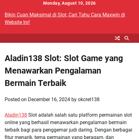
Skip
Monday, August 10, 2026
to
Bikin Cuan Maksimal di Slot, Cari Tahu Cara Maxwin di
content
Website Ini!
Aladin138 Slot: Slot Game yang
Menawarkan Pengalaman
Bermain Terbaik
Posted on
December 16, 2024
by
okcret138
Aladin138
Slot adalah salah satu platform permainan slot
online yang berhasil menawarkan pengalaman bermain
terbaik bagi para penggemar judi daring. Dengan berbagai
fitur menarik, tema permainan yang beragam, dan