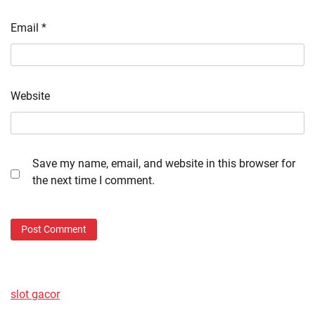
Email
*
Website
Save my name, email, and website in this browser for
the next time I comment.
slot gacor