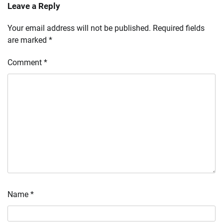
Leave a Reply
Your email address will not be published.
Required fields
are marked
*
Comment
*
Name
*