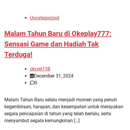
Uncategorized
Malam Tahun Baru di Okeplay777:
Sensasi Game dan Hadiah Tak
Terduga!
okcret138
December 31, 2024
0
Malam Tahun Baru selalu menjadi momen yang penuh
kegembiraan, harapan, dan kesempatan untuk merayakan
segala pencapaian di tahun yang telah berlalu, serta
menyambut segala kemungkinan […]