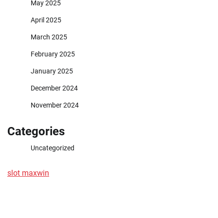
May 2025
April 2025
March 2025
February 2025
January 2025
December 2024
November 2024
Categories
Uncategorized
slot maxwin