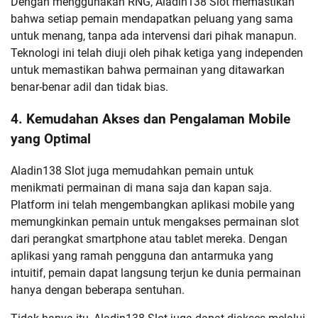
Dengan menggunakan RNG, Aladin138 Slot memastikan
bahwa setiap pemain mendapatkan peluang yang sama
untuk menang, tanpa ada intervensi dari pihak manapun.
Teknologi ini telah diuji oleh pihak ketiga yang independen
untuk memastikan bahwa permainan yang ditawarkan
benar-benar adil dan tidak bias.
4.
Kemudahan Akses dan Pengalaman Mobile
yang Optimal
Aladin138 Slot juga memudahkan pemain untuk
menikmati permainan di mana saja dan kapan saja.
Platform ini telah mengembangkan aplikasi mobile yang
memungkinkan pemain untuk mengakses permainan slot
dari perangkat smartphone atau tablet mereka. Dengan
aplikasi yang ramah pengguna dan antarmuka yang
intuitif, pemain dapat langsung terjun ke dunia permainan
hanya dengan beberapa sentuhan.