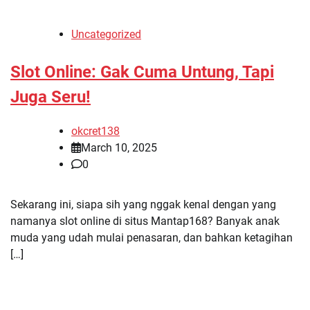
Uncategorized
Slot Online: Gak Cuma Untung, Tapi
Juga Seru!
okcret138
March 10, 2025
0
Sekarang ini, siapa sih yang nggak kenal dengan yang
namanya slot online di situs Mantap168? Banyak anak
muda yang udah mulai penasaran, dan bahkan ketagihan
[…]