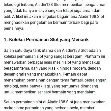
teknologi terbaru, Aladin138 Slot memberikan pengalaman
yang tidak hanya menyenangkan tetapi juga aman dan
adil. Artikel ini akan mengulas bagaimana Aladin138 Slot
menghadirkan pengalaman bermain terbaik bagi para
pemainnya.
1.
Koleksi Permainan Slot yang Menarik
Salah satu daya tarik utama dari Aladin138 Slot adalah
koleksi permainan slot yang sangat beragam. Platform ini
menawarkan berbagai jenis mesin slot yang mencakup
beragam tema, dari yang klasik hingga modern, dengan
desain grafis yang menakjubkan. Pemain dapat
menemukan permainan dengan tema fantasi, petualangan,
mitologi, serta banyak lagi, yang semuanya dirancang
untuk memberikan sensasi bermain yang mendalam.
Setiap permainan slot di Aladin138 Slot juga menawarkan
mekanisme permainan yang berbeda-beda, memberi