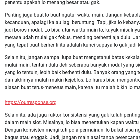
penentu apakah lo menang besar atau gak.
Penting juga buat lo buat ngatur waktu main. Jangan kebablas
kecanduan, apalagi kalau lagi beruntung. Tapi, jika lo keba
jadi boros modal. Lo bisa atur waktu main lo, kayak misalnya,
merasa udah mulai gak fokus, mending berhenti aja dulu. J
yang tepat buat berhenti itu adalah kunci supaya lo gak jadi 
Selain itu, jangan sampai lupa buat mengetahui batas kekalaha
mulai main, tentuin dulu deh seberapa banyak modal yang s
yang lo tentuin, lebih baik berhenti dulu. Banyak orang yang
dan akhirnya malah makin kejeblos. Lo harus bisa mengontro
alasan buat terus-menerus main, karena itu malah bikin lo ma
https://ourresponse.org
Selain itu, ada juga faktor konsistensi yang gak kalah pentin
dalam main slot. Misalnya, lo bisa menentukan kapan waktu 
Dengan konsisten mengikuti pola permainan, lo bakal bisa n
bagus atau enggak. Jadi, jangan main asal tanpa perencana