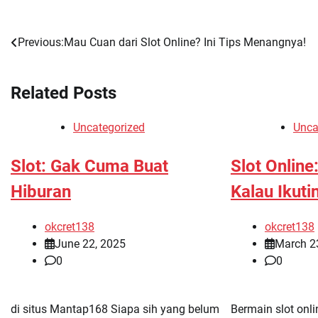
Previous:
Mau Cuan dari Slot Online? Ini Tips Menangnya!
Post
navigation
Related Posts
Uncategorized
Unca
Slot: Gak Cuma Buat
Slot Onlin
Hiburan
Kalau Ikuti
okcret138
okcret138
June 22, 2025
March 2
0
0
di situs Mantap168 Siapa sih yang belum
Bermain slot onli