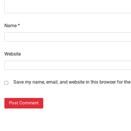
Name
*
Website
Save my name, email, and website in this browser for the