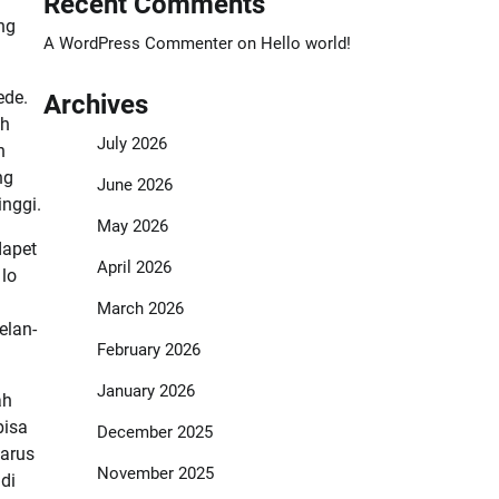
Recent Comments
ng
A WordPress Commenter
on
Hello world!
ede.
Archives
ah
July 2026
h
ng
June 2026
inggi.
May 2026
dapet
April 2026
 lo
March 2026
elan-
February 2026
January 2026
ah
bisa
December 2025
harus
November 2025
adi