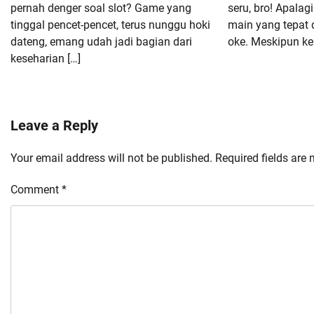
pernah denger soal slot? Game yang
seru, bro! Apalag
tinggal pencet-pencet, terus nunggu hoki
main yang tepat 
dateng, emang udah jadi bagian dari
oke. Meskipun kel
keseharian […]
Leave a Reply
Your email address will not be published.
Required fields are
Comment
*