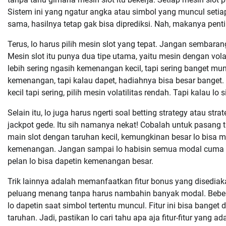
Sistem ini yang ngatur angka atau simbol yang muncul setiap
sama, hasilnya tetap gak bisa diprediksi. Nah, makanya pen
Terus, lo harus pilih mesin slot yang tepat. Jangan sembaran
Mesin slot itu punya dua tipe utama, yaitu mesin dengan volati
lebih sering ngasih kemenangan kecil, tapi sering banget mun
kemenangan, tapi kalau dapet, hadiahnya bisa besar banget.
kecil tapi sering, pilih mesin volatilitas rendah. Tapi kalau l
Selain itu, lo juga harus ngerti soal betting strategy atau st
jackpot gede. Itu sih namanya nekat! Cobalah untuk pasang 
main slot dengan taruhan kecil, kemungkinan besar lo bisa 
kemenangan. Jangan sampai lo habisin semua modal cuma bua
pelan lo bisa dapetin kemenangan besar.
Trik lainnya adalah memanfaatkan fitur bonus yang disediaka
peluang menang tanpa harus nambahin banyak modal. Beberapa
lo dapetin saat simbol tertentu muncul. Fitur ini bisa bang
taruhan. Jadi, pastikan lo cari tahu apa aja fitur-fitur yang 