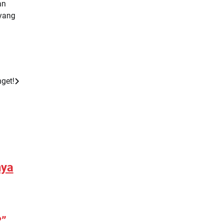
an
 yang
nget!
nya
?”