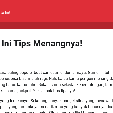
e Ini!
 Ini Tips Menangnya!
ara paling populer buat cari cuan di dunia maya. Game ini tuh
bener, bisa-bisa malah rugi. Nah, kalau kamu pengen menang d
yang harus kamu tahu. Bukan cuma sekedar keberuntungan, tapi
ket sama jackpot. Yuk, simak tips-tipsnya!
e yang terpercaya. Sekarang banyak banget situs yang menawar
l pilih yang tampaknya menarik atau yang banyak bonusnya do
 bagus di kalangan pemain. Situs yang kredibel biasanya juga