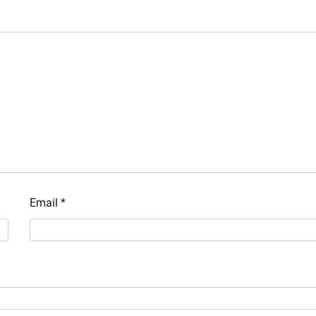
Email
*