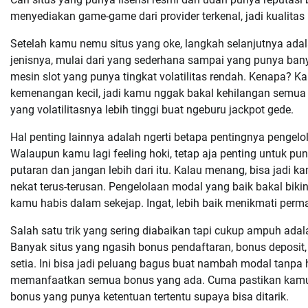
menyediakan game-game dari provider terkenal, jadi kualit
Setelah kamu nemu situs yang oke, langkah selanjutnya adal
jenisnya, mulai dari yang sederhana sampai yang punya bany
mesin slot yang punya tingkat volatilitas rendah. Kenapa? Ka
kemenangan kecil, jadi kamu nggak bakal kehilangan semua
yang volatilitasnya lebih tinggi buat ngeburu jackpot gede.
Hal penting lainnya adalah ngerti betapa pentingnya pengel
Walaupun kamu lagi feeling hoki, tetap aja penting untuk p
putaran dan jangan lebih dari itu. Kalau menang, bisa jadi 
nekat terus-terusan. Pengelolaan modal yang baik bakal bik
kamu habis dalam sekejap. Ingat, lebih baik menikmati per
Salah satu trik yang sering diabaikan tapi cukup ampuh ada
Banyak situs yang ngasih bonus pendaftaran, bonus deposit,
setia. Ini bisa jadi peluang bagus buat nambah modal tanpa 
memanfaatkan semua bonus yang ada. Cuma pastikan kamu b
bonus yang punya ketentuan tertentu supaya bisa ditarik.