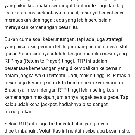
yang bikin kita makin semangat buat muter lagi dan lagi.
Dan kalau pas jackpot-nya muncul, rasanya bener-bener
memuaskan dan nggak ada yang lebih seru selain
merayakan kemenangan besar itu.
Bukan cuma soal keberuntungan, tapi ada juga strategi
yang bisa bikin pemain lebih gampang nemuin mesin slot
gacor. Salah satunya adalah dengan memilih mesin yang
RTP-nya (Return to Player) tinggi. RTP ini adalah
persentase kemenangan yang dikembalikan ke pemain
dalam jangka waktu tertentu. Jadi, makin tinggi RTP, makin
besar juga kemungkinan kita buat dapetin kemenangan.
Biasanya, mesin dengan RTP tinggi lebih sering kasih
kemenangan meskipun jumlahnya nggak selalu gede. Tapi,
kalau udah kena jackpot, hadiahnya bisa sangat
menggiurkan.
Selain RTP, ada juga faktor volatilitas yang mesti
dipertimbangin. Volatilitas ini nentuin seberapa besar risiko