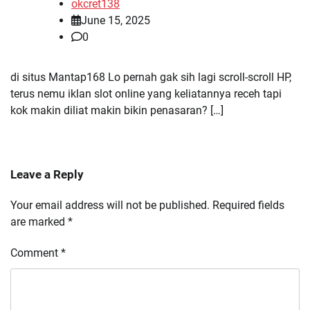
okcret138
June 15, 2025
0
di situs Mantap168 Lo pernah gak sih lagi scroll-scroll HP,
terus nemu iklan slot online yang keliatannya receh tapi
kok makin diliat makin bikin penasaran? […]
Leave a Reply
Your email address will not be published.
Required fields
are marked
*
Comment
*