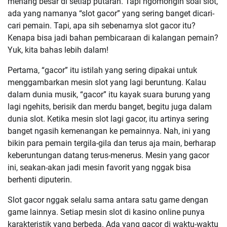
menang besar di setiap putaran. Tapi ngomongin soal slot,
ada yang namanya “slot gacor” yang sering banget dicari-
cari pemain. Tapi, apa sih sebenarnya slot gacor itu?
Kenapa bisa jadi bahan pembicaraan di kalangan pemain?
Yuk, kita bahas lebih dalam!
Pertama, “gacor” itu istilah yang sering dipakai untuk
menggambarkan mesin slot yang lagi beruntung. Kalau
dalam dunia musik, “gacor” itu kayak suara burung yang
lagi ngehits, berisik dan merdu banget, begitu juga dalam
dunia slot. Ketika mesin slot lagi gacor, itu artinya sering
banget ngasih kemenangan ke pemainnya. Nah, ini yang
bikin para pemain tergila-gila dan terus aja main, berharap
keberuntungan datang terus-menerus. Mesin yang gacor
ini, seakan-akan jadi mesin favorit yang nggak bisa
berhenti diputerin.
Slot gacor nggak selalu sama antara satu game dengan
game lainnya. Setiap mesin slot di kasino online punya
karakteristik yang berbeda. Ada yang gacor di waktu-waktu