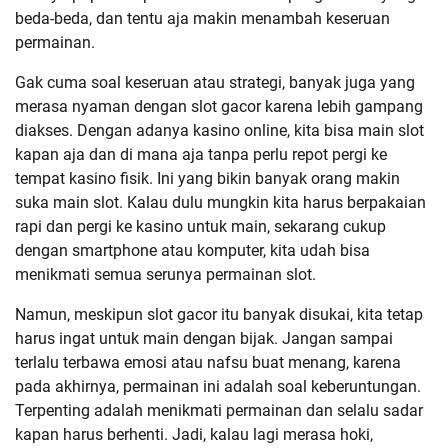
beda-beda, dan tentu aja makin menambah keseruan
permainan.
Gak cuma soal keseruan atau strategi, banyak juga yang
merasa nyaman dengan slot gacor karena lebih gampang
diakses. Dengan adanya kasino online, kita bisa main slot
kapan aja dan di mana aja tanpa perlu repot pergi ke
tempat kasino fisik. Ini yang bikin banyak orang makin
suka main slot. Kalau dulu mungkin kita harus berpakaian
rapi dan pergi ke kasino untuk main, sekarang cukup
dengan smartphone atau komputer, kita udah bisa
menikmati semua serunya permainan slot.
Namun, meskipun slot gacor itu banyak disukai, kita tetap
harus ingat untuk main dengan bijak. Jangan sampai
terlalu terbawa emosi atau nafsu buat menang, karena
pada akhirnya, permainan ini adalah soal keberuntungan.
Terpenting adalah menikmati permainan dan selalu sadar
kapan harus berhenti. Jadi, kalau lagi merasa hoki,