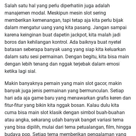
Salah satu hal yang perlu diperhatiin juga adalah
manajemen modal. Meskipun mesin slot sering
memberikan kemenangan, tapi tetap aja kita perlu bijak
dalam mengatur uang yang kita pasang. Jangan sampai
karena keinginan buat dapetin jackpot, kita malah jadi
boros dan kehilangan kontrol. Ada baiknya buat nyetel
batasan seberapa banyak uang yang siap kita keluarkan
dalam satu sesi permainan. Dengan begitu, kita bisa main
dengan lebih tenang dan nggak terjebak dalam emosi
ketika lagi sial.
Makin banyaknya pemain yang main slot gacor, makin
banyak juga jenis permainan yang bermunculan. Setiap
hari ada aja game baru yang menawarkan grafis keren dan
fitur-fitur yang bikin kita nggak bosan. Kalau dulu kita
cuma bisa main slot klasik dengan simbol buah-buahan
atau angka, sekarang udah banyak banget variasi tema
yang bisa dipilih, mulai dari tema petualangan, film, hingga
budaya pop. Setiap tema memberikan pengalaman yang