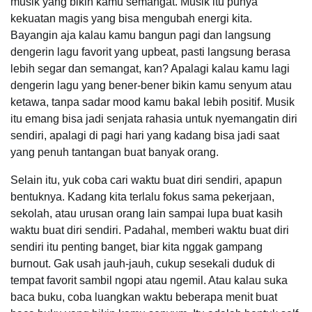
musik yang bikin kamu semangat. Musik itu punya
kekuatan magis yang bisa mengubah energi kita.
Bayangin aja kalau kamu bangun pagi dan langsung
dengerin lagu favorit yang upbeat, pasti langsung berasa
lebih segar dan semangat, kan? Apalagi kalau kamu lagi
dengerin lagu yang bener-bener bikin kamu senyum atau
ketawa, tanpa sadar mood kamu bakal lebih positif. Musik
itu emang bisa jadi senjata rahasia untuk nyemangatin diri
sendiri, apalagi di pagi hari yang kadang bisa jadi saat
yang penuh tantangan buat banyak orang.
Selain itu, yuk coba cari waktu buat diri sendiri, apapun
bentuknya. Kadang kita terlalu fokus sama pekerjaan,
sekolah, atau urusan orang lain sampai lupa buat kasih
waktu buat diri sendiri. Padahal, memberi waktu buat diri
sendiri itu penting banget, biar kita nggak gampang
burnout. Gak usah jauh-jauh, cukup sesekali duduk di
tempat favorit sambil ngopi atau ngemil. Atau kalau suka
baca buku, coba luangkan waktu beberapa menit buat