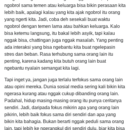
ngobrol sama temen atau keluarga bisa bikin perasaan kita
lebih baik, apalagi kalau yang kita ajak ngobrol itu orang
yang ngerti kita. Jadi, coba deh sesekali buat waktu
ngobrol dengan temen lama atau bahkan keluarga. Kalo
bisa ketemu langsung, itu bakal lebih asyik, tapi kalau
nggak bisa, chattingan juga nggak masalah. Yang penting
ada interaksi yang bisa ngebantu kita buat ngelepasin
stres dan beban. Rasa terhubung sama orang lain itu
penting, karena kadang kita butuh orang lain buat
ngebantu nyalain semangat kita lagi.
Tapi inget ya, jangan juga terlalu terfokus sama orang lain
atau opini mereka. Dunia sosial media sering kali bikin kita
ngerasa kurang atau nggak cukup dibanding orang lain.
Padahal, hidup masing-masing orang itu punya ceritanya
sendiri. Jadi, daripada fokus mikirin apa yang orang lain
pikirin, lebih baik fokus sama diri sendiri dan apa yang
bikin kita bahagia. Bukan berarti nggak peduli sama orang
lain, tapi lebih ke ngerangkul diri sendiri dulu, biar kita bisa