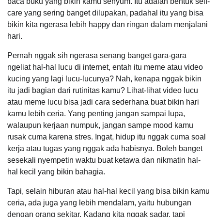
baca buku yang bikin kamu senyum. Itu adalah bentuk self-
care yang sering banget dilupakan, padahal itu yang bisa
bikin kita ngerasa lebih happy dan ringan dalam menjalani
hari.
Pernah nggak sih ngerasa senang banget gara-gara
ngeliat hal-hal lucu di internet, entah itu meme atau video
kucing yang lagi lucu-lucunya? Nah, kenapa nggak bikin
itu jadi bagian dari rutinitas kamu? Lihat-lihat video lucu
atau meme lucu bisa jadi cara sederhana buat bikin hari
kamu lebih ceria. Yang penting jangan sampai lupa,
walaupun kerjaan numpuk, jangan sampe mood kamu
rusak cuma karena stres. Ingat, hidup itu nggak cuma soal
kerja atau tugas yang nggak ada habisnya. Boleh banget
sesekali nyempetin waktu buat ketawa dan nikmatin hal-
hal kecil yang bikin bahagia.
Tapi, selain hiburan atau hal-hal kecil yang bisa bikin kamu
ceria, ada juga yang lebih mendalam, yaitu hubungan
dengan orang sekitar. Kadang kita nggak sadar, tapi