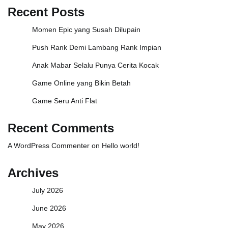
Recent Posts
Momen Epic yang Susah Dilupain
Push Rank Demi Lambang Rank Impian
Anak Mabar Selalu Punya Cerita Kocak
Game Online yang Bikin Betah
Game Seru Anti Flat
Recent Comments
A WordPress Commenter
on
Hello world!
Archives
July 2026
June 2026
May 2026