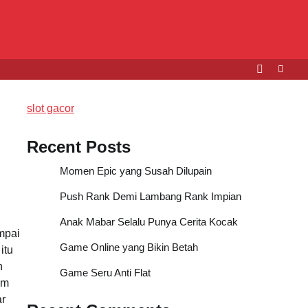
slot gacor
Recent Posts
Momen Epic yang Susah Dilupain
Push Rank Demi Lambang Rank Impian
Anak Mabar Selalu Punya Cerita Kocak
mpai
Game Online yang Bikin Betah
itu
n
Game Seru Anti Flat
am
ar