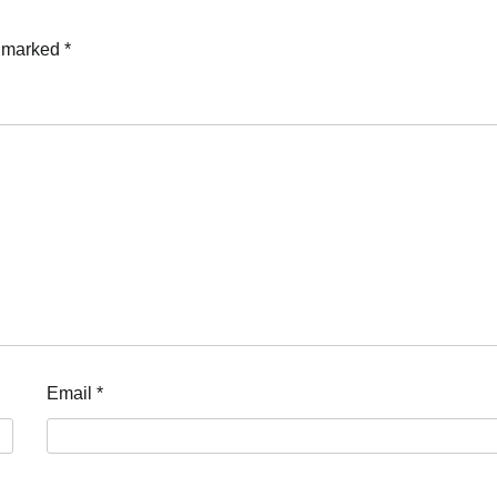
e marked
*
Email
*