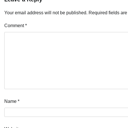
Your email address will not be published.
Required fields ar
Comment
*
Name
*