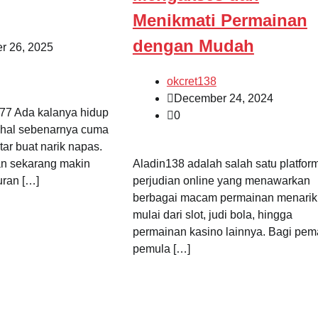
Menikmati Permainan
dengan Mudah
r 26, 2025
okcret138
December 24, 2024
777 Ada kalanya hidup
0
ahal sebenarnya cuma
ar buat narik napas.
n sekarang makin
Aladin138 adalah salah satu platfor
uran […]
perjudian online yang menawarkan
berbagai macam permainan menarik
mulai dari slot, judi bola, hingga
permainan kasino lainnya. Bagi pem
pemula […]