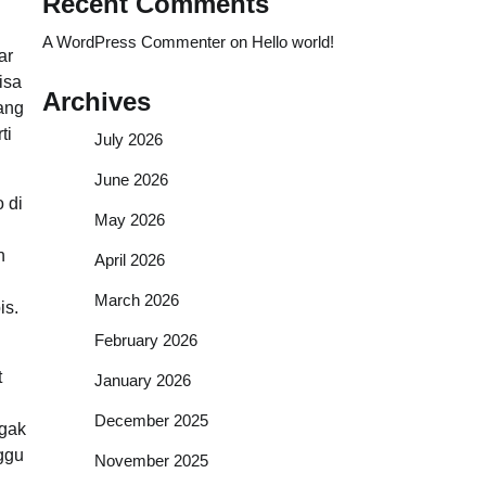
Recent Comments
A WordPress Commenter
on
Hello world!
ar
isa
Archives
uang
ti
July 2026
June 2026
o di
May 2026
n
April 2026
March 2026
is.
February 2026
t
January 2026
December 2025
ggak
nggu
November 2025