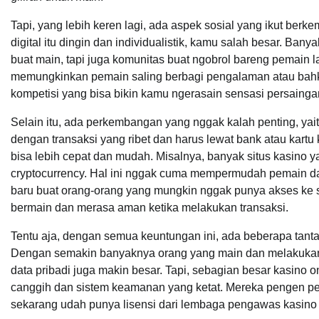
Tapi, yang lebih keren lagi, ada aspek sosial yang ikut berk
digital itu dingin dan individualistik, kamu salah besar. B
buat main, tapi juga komunitas buat ngobrol bareng pemain la
memungkinkan pemain saling berbagi pengalaman atau bahk
kompetisi yang bisa bikin kamu ngerasain sensasi persainga
Selain itu, ada perkembangan yang nggak kalah penting, yai
dengan transaksi yang ribet dan harus lewat bank atau kartu k
bisa lebih cepat dan mudah. Misalnya, banyak situs kasino
cryptocurrency. Hal ini nggak cuma mempermudah pemain d
baru buat orang-orang yang mungkin nggak punya akses ke sis
bermain dan merasa aman ketika melakukan transaksi.
Tentu aja, dengan semua keuntungan ini, ada beberapa tan
Dengan semakin banyaknya orang yang main dan melakukan tr
data pribadi juga makin besar. Tapi, sebagian besar kasino 
canggih dan sistem keamanan yang ketat. Mereka pengen pe
sekarang udah punya lisensi dari lembaga pengawas kasin