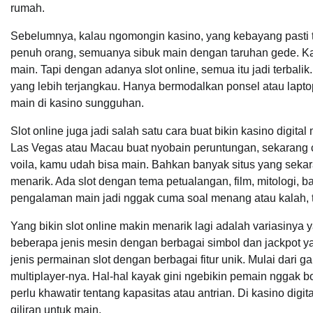
rumah.
Sebelumnya, kalau ngomongin kasino, yang kebayang pasti
penuh orang, semuanya sibuk main dengan taruhan gede. Kasi
main. Tapi dengan adanya slot online, semua itu jadi terbal
yang lebih terjangkau. Hanya bermodalkan ponsel atau lapt
main di kasino sungguhan.
Slot online juga jadi salah satu cara buat bikin kasino digita
Las Vegas atau Macau buat nyobain peruntungan, sekarang cuk
voila, kamu udah bisa main. Bahkan banyak situs yang seka
menarik. Ada slot dengan tema petualangan, film, mitologi, ba
pengalaman main jadi nggak cuma soal menang atau kalah, ta
Yang bikin slot online makin menarik lagi adalah variasinya
beberapa jenis mesin dengan berbagai simbol dan jackpot ya
jenis permainan slot dengan berbagai fitur unik. Mulai dari 
multiplayer-nya. Hal-hal kayak gini ngebikin pemain nggak b
perlu khawatir tentang kapasitas atau antrian. Di kasino di
giliran untuk main.