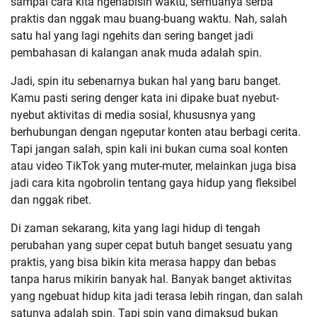
sampai cara kita ngehabisin waktu, semuanya serba
praktis dan nggak mau buang-buang waktu. Nah, salah
satu hal yang lagi ngehits dan sering banget jadi
pembahasan di kalangan anak muda adalah spin.
Jadi, spin itu sebenarnya bukan hal yang baru banget.
Kamu pasti sering denger kata ini dipake buat nyebut-
nyebut aktivitas di media sosial, khususnya yang
berhubungan dengan ngeputar konten atau berbagi cerita.
Tapi jangan salah, spin kali ini bukan cuma soal konten
atau video TikTok yang muter-muter, melainkan juga bisa
jadi cara kita ngobrolin tentang gaya hidup yang fleksibel
dan nggak ribet.
Di zaman sekarang, kita yang lagi hidup di tengah
perubahan yang super cepat butuh banget sesuatu yang
praktis, yang bisa bikin kita merasa happy dan bebas
tanpa harus mikirin banyak hal. Banyak banget aktivitas
yang ngebuat hidup kita jadi terasa lebih ringan, dan salah
satunya adalah spin. Tapi spin yang dimaksud bukan