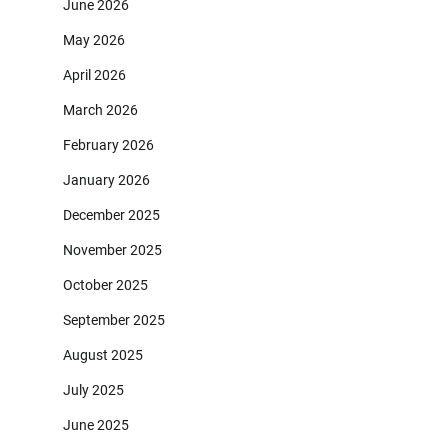
June 2026
May 2026
April 2026
March 2026
February 2026
January 2026
December 2025
November 2025
October 2025
September 2025
August 2025
July 2025
June 2025