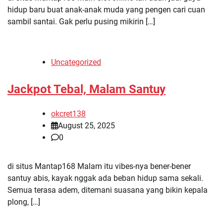
hidup baru buat anak-anak muda yang pengen cari cuan
sambil santai. Gak perlu pusing mikirin […]
Uncategorized
Jackpot Tebal, Malam Santuy
okcret138
August 25, 2025
0
di situs Mantap168 Malam itu vibes-nya bener-bener
santuy abis, kayak nggak ada beban hidup sama sekali.
Semua terasa adem, ditemani suasana yang bikin kepala
plong, […]