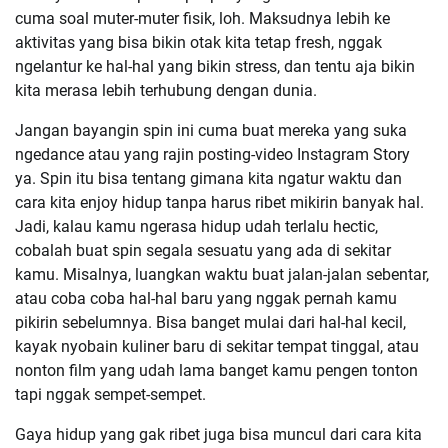
cuma soal muter-muter fisik, loh. Maksudnya lebih ke
aktivitas yang bisa bikin otak kita tetap fresh, nggak
ngelantur ke hal-hal yang bikin stress, dan tentu aja bikin
kita merasa lebih terhubung dengan dunia.
Jangan bayangin spin ini cuma buat mereka yang suka
ngedance atau yang rajin posting-video Instagram Story
ya. Spin itu bisa tentang gimana kita ngatur waktu dan
cara kita enjoy hidup tanpa harus ribet mikirin banyak hal.
Jadi, kalau kamu ngerasa hidup udah terlalu hectic,
cobalah buat spin segala sesuatu yang ada di sekitar
kamu. Misalnya, luangkan waktu buat jalan-jalan sebentar,
atau coba coba hal-hal baru yang nggak pernah kamu
pikirin sebelumnya. Bisa banget mulai dari hal-hal kecil,
kayak nyobain kuliner baru di sekitar tempat tinggal, atau
nonton film yang udah lama banget kamu pengen tonton
tapi nggak sempet-sempet.
Gaya hidup yang gak ribet juga bisa muncul dari cara kita