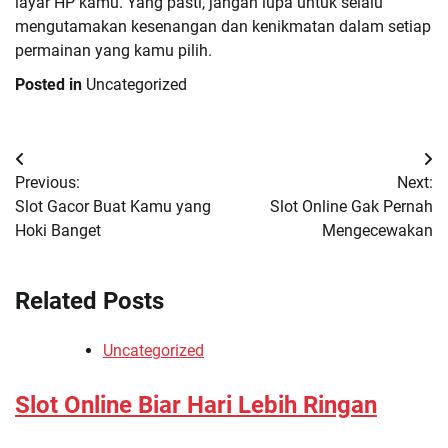
layar HP kamu. Yang pasti, jangan lupa untuk selalu
mengutamakan kesenangan dan kenikmatan dalam setiap
permainan yang kamu pilih.
Posted in
Uncategorized
Post
Previous:
Next:
navigation
Slot Gacor Buat Kamu yang
Slot Online Gak Pernah
Hoki Banget
Mengecewakan
Related Posts
Uncategorized
Slot Online Biar Hari Lebih Ringan