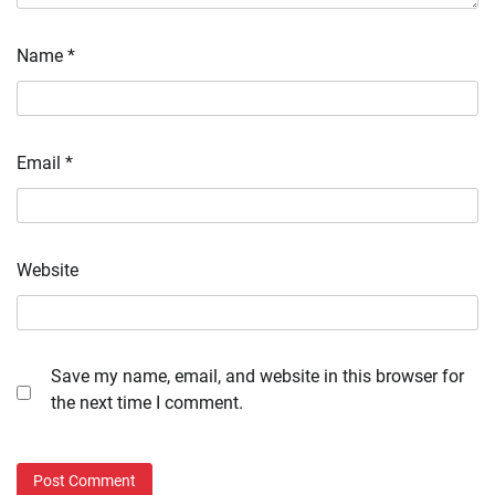
Name
*
Email
*
Website
Save my name, email, and website in this browser for
the next time I comment.