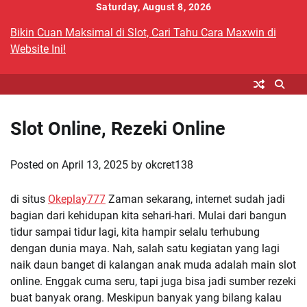
Skip
Saturday, August 8, 2026
to
Bikin Cuan Maksimal di Slot, Cari Tahu Cara Maxwin di
content
Website Ini!
Slot Online, Rezeki Online
Posted on
April 13, 2025
by
okcret138
di situs
Okeplay777
Zaman sekarang, internet sudah jadi
bagian dari kehidupan kita sehari-hari. Mulai dari bangun
tidur sampai tidur lagi, kita hampir selalu terhubung
dengan dunia maya. Nah, salah satu kegiatan yang lagi
naik daun banget di kalangan anak muda adalah main slot
online. Enggak cuma seru, tapi juga bisa jadi sumber rezeki
buat banyak orang. Meskipun banyak yang bilang kalau