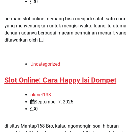
0
bermain slot online memang bisa menjadi salah satu cara
yang menyenangkan untuk mengisi waktu luang, terutama
dengan adanya berbagai macam permainan menarik yang
ditawarkan oleh […]
Uncategorized
Slot Online: Cara Happy Isi Dompet
okcret138
September 7, 2025
0
di situs Mantap168 Bro, kalau ngomongin soal hiburan