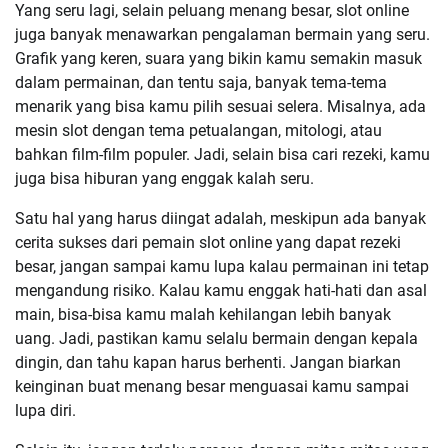
Yang seru lagi, selain peluang menang besar, slot online
juga banyak menawarkan pengalaman bermain yang seru.
Grafik yang keren, suara yang bikin kamu semakin masuk
dalam permainan, dan tentu saja, banyak tema-tema
menarik yang bisa kamu pilih sesuai selera. Misalnya, ada
mesin slot dengan tema petualangan, mitologi, atau
bahkan film-film populer. Jadi, selain bisa cari rezeki, kamu
juga bisa hiburan yang enggak kalah seru.
Satu hal yang harus diingat adalah, meskipun ada banyak
cerita sukses dari pemain slot online yang dapat rezeki
besar, jangan sampai kamu lupa kalau permainan ini tetap
mengandung risiko. Kalau kamu enggak hati-hati dan asal
main, bisa-bisa kamu malah kehilangan lebih banyak
uang. Jadi, pastikan kamu selalu bermain dengan kepala
dingin, dan tahu kapan harus berhenti. Jangan biarkan
keinginan buat menang besar menguasai kamu sampai
lupa diri.