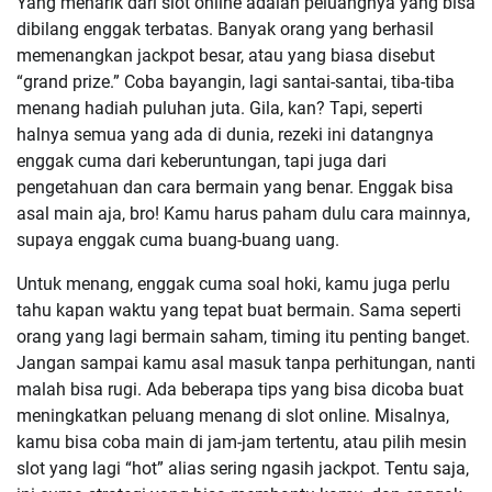
Yang menarik dari slot online adalah peluangnya yang bisa
dibilang enggak terbatas. Banyak orang yang berhasil
memenangkan jackpot besar, atau yang biasa disebut
“grand prize.” Coba bayangin, lagi santai-santai, tiba-tiba
menang hadiah puluhan juta. Gila, kan? Tapi, seperti
halnya semua yang ada di dunia, rezeki ini datangnya
enggak cuma dari keberuntungan, tapi juga dari
pengetahuan dan cara bermain yang benar. Enggak bisa
asal main aja, bro! Kamu harus paham dulu cara mainnya,
supaya enggak cuma buang-buang uang.
Untuk menang, enggak cuma soal hoki, kamu juga perlu
tahu kapan waktu yang tepat buat bermain. Sama seperti
orang yang lagi bermain saham, timing itu penting banget.
Jangan sampai kamu asal masuk tanpa perhitungan, nanti
malah bisa rugi. Ada beberapa tips yang bisa dicoba buat
meningkatkan peluang menang di slot online. Misalnya,
kamu bisa coba main di jam-jam tertentu, atau pilih mesin
slot yang lagi “hot” alias sering ngasih jackpot. Tentu saja,