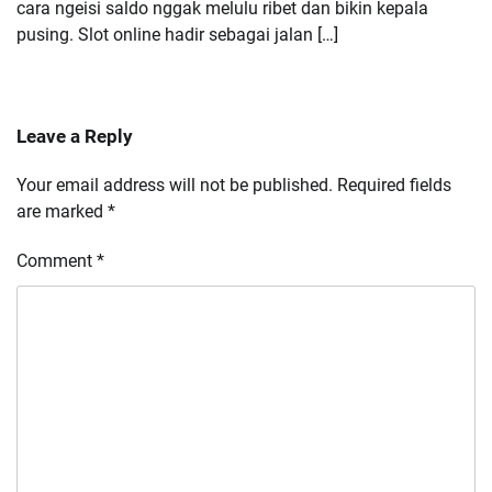
cara ngeisi saldo nggak melulu ribet dan bikin kepala
pusing. Slot online hadir sebagai jalan […]
Leave a Reply
Your email address will not be published.
Required fields
are marked
*
Comment
*