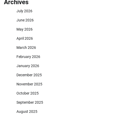
Archives
July 2026
June 2026
May 2026
April 2026
March 2026
February 2026
January 2026
December 2025
November 2025
October 2025
September 2025
August 2025