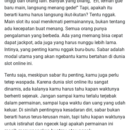
tinggi dari orang lain. Banyak yang bilang, “Eh, teman gue
baru main, langsung menang gede!” Tapi, apakah itu
berarti kamu harus langsung ikut-ikutan? Tentu nggak.
Main slot itu soal menikmati permainannya, bukan tentang
adu kecepatan buat menang. Semua orang punya
pengalaman yang berbeda. Ada yang memang bisa cepat
dapat jackpot, ada juga yang harus nunggu lebih lama.
Intinya, yang penting kamu nggak buru-buru. Sabar adalah
modal utama yang akan ngebantu kamu bertahan di dunia
slot online ini.
Tentu saja, meskipun sabar itu penting, kamu juga perlu
tetep waspada. Karena dunia slot online itu sangat
dinamis, ada kalanya kamu harus tahu kapan waktunya
berhenti sejenak. Jangan sampai kamu terlalu terjebak
dalam permainan, sampai lupa waktu dan uang yang udah
keluar. Di sinilah pentingnya kesadaran diri, sabar bukan
berarti harus terus-terusan main, tapi tahu kapan waktunya
untuk istirahat dan ngecek lagi apakah permainan ini