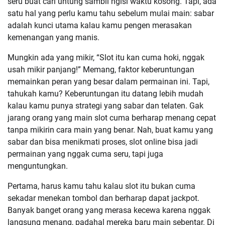
seru buat cari untung sambil ngisi waktu kosong. Tapi, ada
satu hal yang perlu kamu tahu sebelum mulai main: sabar
adalah kunci utama kalau kamu pengen merasakan
kemenangan yang manis.
Mungkin ada yang mikir, “Slot itu kan cuma hoki, nggak
usah mikir panjang!” Memang, faktor keberuntungan
memainkan peran yang besar dalam permainan ini. Tapi,
tahukah kamu? Keberuntungan itu datang lebih mudah
kalau kamu punya strategi yang sabar dan telaten. Gak
jarang orang yang main slot cuma berharap menang cepat
tanpa mikirin cara main yang benar. Nah, buat kamu yang
sabar dan bisa menikmati proses, slot online bisa jadi
permainan yang nggak cuma seru, tapi juga
menguntungkan.
Pertama, harus kamu tahu kalau slot itu bukan cuma
sekadar menekan tombol dan berharap dapat jackpot.
Banyak banget orang yang merasa kecewa karena nggak
langsung menang, padahal mereka baru main sebentar. Di