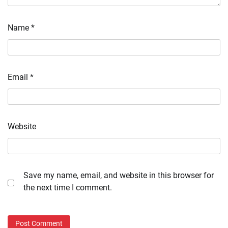
Name
*
Email
*
Website
Save my name, email, and website in this browser for
the next time I comment.