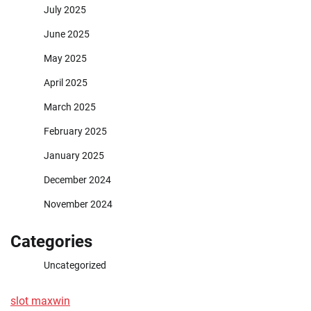
July 2025
June 2025
May 2025
April 2025
March 2025
February 2025
January 2025
December 2024
November 2024
Categories
Uncategorized
slot maxwin