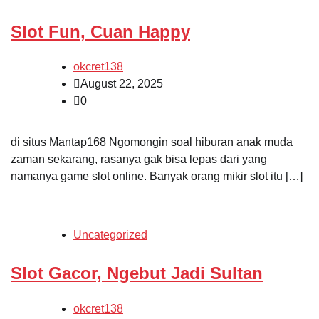
Slot Fun, Cuan Happy
okcret138
August 22, 2025
0
di situs Mantap168 Ngomongin soal hiburan anak muda
zaman sekarang, rasanya gak bisa lepas dari yang
namanya game slot online. Banyak orang mikir slot itu […]
Uncategorized
Slot Gacor, Ngebut Jadi Sultan
okcret138