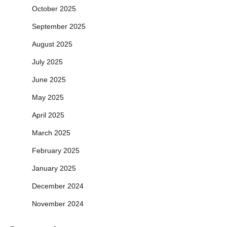
October 2025
September 2025
August 2025
July 2025
June 2025
May 2025
April 2025
March 2025
February 2025
January 2025
December 2024
November 2024