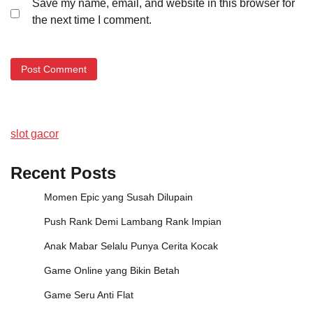
Save my name, email, and website in this browser for
the next time I comment.
slot gacor
Recent Posts
Momen Epic yang Susah Dilupain
Push Rank Demi Lambang Rank Impian
Anak Mabar Selalu Punya Cerita Kocak
Game Online yang Bikin Betah
Game Seru Anti Flat