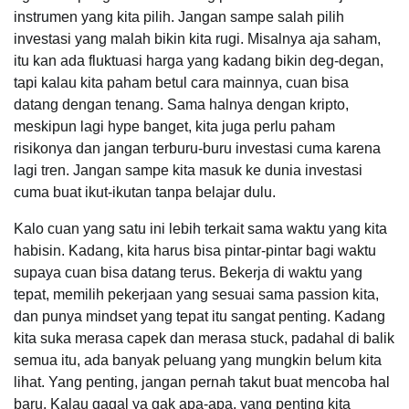
instrumen yang kita pilih. Jangan sampe salah pilih
investasi yang malah bikin kita rugi. Misalnya aja saham,
itu kan ada fluktuasi harga yang kadang bikin deg-degan,
tapi kalau kita paham betul cara mainnya, cuan bisa
datang dengan tenang. Sama halnya dengan kripto,
meskipun lagi hype banget, kita juga perlu paham
risikonya dan jangan terburu-buru investasi cuma karena
lagi tren. Jangan sampe kita masuk ke dunia investasi
cuma buat ikut-ikutan tanpa belajar dulu.
Kalo cuan yang satu ini lebih terkait sama waktu yang kita
habisin. Kadang, kita harus bisa pintar-pintar bagi waktu
supaya cuan bisa datang terus. Bekerja di waktu yang
tepat, memilih pekerjaan yang sesuai sama passion kita,
dan punya mindset yang tepat itu sangat penting. Kadang
kita suka merasa capek dan merasa stuck, padahal di balik
semua itu, ada banyak peluang yang mungkin belum kita
lihat. Yang penting, jangan pernah takut buat mencoba hal
baru. Kalau gagal ya gak apa-apa, yang penting kita