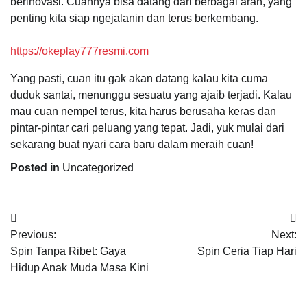
berinovasi. Cuannya bisa datang dari berbagai arah, yang
penting kita siap ngejalanin dan terus berkembang.
https://okeplay777resmi.com
Yang pasti, cuan itu gak akan datang kalau kita cuma
duduk santai, menunggu sesuatu yang ajaib terjadi. Kalau
mau cuan nempel terus, kita harus berusaha keras dan
pintar-pintar cari peluang yang tepat. Jadi, yuk mulai dari
sekarang buat nyari cara baru dalam meraih cuan!
Posted in
Uncategorized
Post
Previous:
Next:
navigation
Spin Tanpa Ribet: Gaya
Spin Ceria Tiap Hari
Hidup Anak Muda Masa Kini