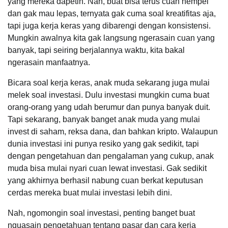
yang mereka dapetin. Nah, buat bisa terus cuan nempel
dan gak mau lepas, ternyata gak cuma soal kreatifitas aja,
tapi juga kerja keras yang dibarengi dengan konsistensi.
Mungkin awalnya kita gak langsung ngerasain cuan yang
banyak, tapi seiring berjalannya waktu, kita bakal
ngerasain manfaatnya.
Bicara soal kerja keras, anak muda sekarang juga mulai
melek soal investasi. Dulu investasi mungkin cuma buat
orang-orang yang udah berumur dan punya banyak duit.
Tapi sekarang, banyak banget anak muda yang mulai
invest di saham, reksa dana, dan bahkan kripto. Walaupun
dunia investasi ini punya resiko yang gak sedikit, tapi
dengan pengetahuan dan pengalaman yang cukup, anak
muda bisa mulai nyari cuan lewat investasi. Gak sedikit
yang akhirnya berhasil nabung cuan berkat keputusan
cerdas mereka buat mulai investasi lebih dini.
Nah, ngomongin soal investasi, penting banget buat
nguasain pengetahuan tentang pasar dan cara kerja