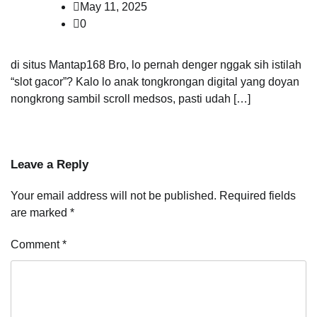
May 11, 2025
0
di situs Mantap168 Bro, lo pernah denger nggak sih istilah
“slot gacor”? Kalo lo anak tongkrongan digital yang doyan
nongkrong sambil scroll medsos, pasti udah […]
Leave a Reply
Your email address will not be published.
Required fields
are marked
*
Comment
*