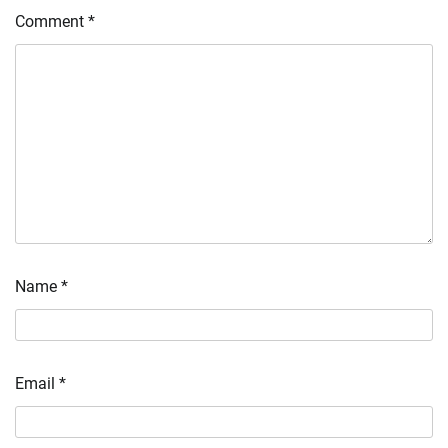
Comment
*
Name
*
Email
*