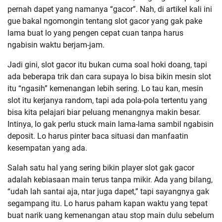
pernah dapet yang namanya “gacor”. Nah, di artikel kali ini
gue bakal ngomongin tentang slot gacor yang gak pake
lama buat lo yang pengen cepat cuan tanpa harus
ngabisin waktu berjam-jam.
Jadi gini, slot gacor itu bukan cuma soal hoki doang, tapi
ada beberapa trik dan cara supaya lo bisa bikin mesin slot
itu “ngasih” kemenangan lebih sering. Lo tau kan, mesin
slot itu kerjanya random, tapi ada pola-pola tertentu yang
bisa kita pelajari biar peluang menangnya makin besar.
Intinya, lo gak perlu stuck main lama-lama sambil ngabisin
deposit. Lo harus pinter baca situasi dan manfaatin
kesempatan yang ada.
Salah satu hal yang sering bikin player slot gak gacor
adalah kebiasaan main terus tanpa mikir. Ada yang bilang,
“udah lah santai aja, ntar juga dapet,” tapi sayangnya gak
segampang itu. Lo harus paham kapan waktu yang tepat
buat narik uang kemenangan atau stop main dulu sebelum