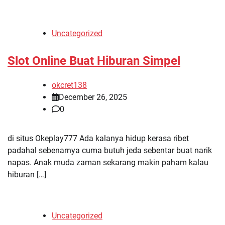
Uncategorized
Slot Online Buat Hiburan Simpel
okcret138
December 26, 2025
0
di situs Okeplay777 Ada kalanya hidup kerasa ribet
padahal sebenarnya cuma butuh jeda sebentar buat narik
napas. Anak muda zaman sekarang makin paham kalau
hiburan […]
Uncategorized