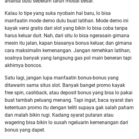
analisa dulu sebelum taruh modal besar.
Kalau lo tipe yang suka nyobain hal baru, lo bisa
manfaatin mode demo dulu buat latihan. Mode demo ini
kayak versi gratis dari slot yang bikin lo bisa coba tanpa
harus keluar duit. Nah, dari situ lo bisa ngerasain gimana
mesin itu jalan, kapan biasanya bonus keluar, dan gimana
cara maksimalin kemenangan. Jangan remehkan latihan,
soalnya banyak yang langsung gas pol main beneran tapi
akhirnya boncos.
Satu lagi, jangan lupa manfaatin bonus-bonus yang
ditawarin sama situs slot. Banyak banget promo kayak
free spin, cashback, atau deposit bonus yang bisa lo pakai
buat tambah peluang menang. Tapi ingat, baca syarat dan
ketentuan promo itu dengan teliti supaya gak salah paham
dan malah bikin rugi. Kadang syarat putaran atau
wagering bisa bikin lo susah ngeluarin kemenangan dari
bonus yang dapet.