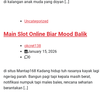
di kalangan anak muda yang doyan […]
Uncategorized
Main Slot Online Biar Mood Balik
okcret138
January 15, 2026
0
di situs Mantap168 Kadang hidup tuh rasanya kayak lagi
nge-lag parah. Bangun pagi tapi kepala masih berat,
notifikasi numpuk tapi males bales, rencana seharian
berantakan […]