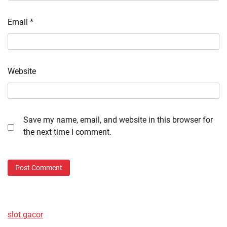
Email
*
Website
Save my name, email, and website in this browser for
the next time I comment.
slot gacor