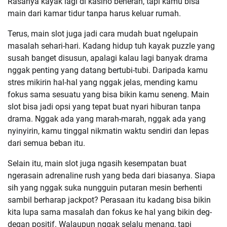
Rasanya kayak lagi di kasino beneran, tapi kamu bisa
main dari kamar tidur tanpa harus keluar rumah.
Terus, main slot juga jadi cara mudah buat ngelupain
masalah sehari-hari. Kadang hidup tuh kayak puzzle yang
susah banget disusun, apalagi kalau lagi banyak drama
nggak penting yang datang bertubi-tubi. Daripada kamu
stres mikirin hal-hal yang nggak jelas, mending kamu
fokus sama sesuatu yang bisa bikin kamu seneng. Main
slot bisa jadi opsi yang tepat buat nyari hiburan tanpa
drama. Nggak ada yang marah-marah, nggak ada yang
nyinyirin, kamu tinggal nikmatin waktu sendiri dan lepas
dari semua beban itu.
Selain itu, main slot juga ngasih kesempatan buat
ngerasain adrenaline rush yang beda dari biasanya. Siapa
sih yang nggak suka nungguin putaran mesin berhenti
sambil berharap jackpot? Perasaan itu kadang bisa bikin
kita lupa sama masalah dan fokus ke hal yang bikin deg-
degan positif. Walaupun nggak selalu menang, tapi