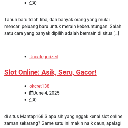
0
Tahun baru telah tiba, dan banyak orang yang mulai
mencari peluang baru untuk meraih keberuntungan. Salah
satu cara yang banyak dipilih adalah bermain di situs […]
Uncategorized
Slot Online: Asik, Seru, Gacor!
okcret138
June 4, 2025
0
di situs Mantap168 Siapa sih yang nggak kenal slot online
zaman sekarang? Game satu ini makin naik daun, apalagi