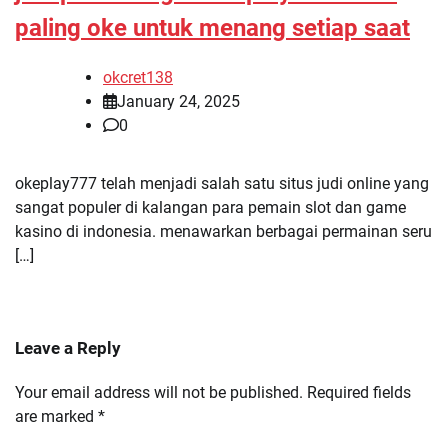
paling oke untuk menang setiap saat
okcret138
January 24, 2025
0
okeplay777 telah menjadi salah satu situs judi online yang
sangat populer di kalangan para pemain slot dan game
kasino di indonesia. menawarkan berbagai permainan seru
[…]
Leave a Reply
Your email address will not be published.
Required fields
are marked
*