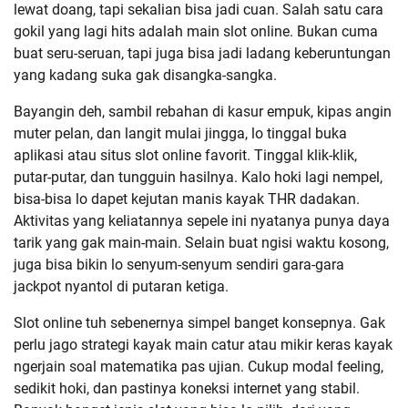
lewat doang, tapi sekalian bisa jadi cuan. Salah satu cara
gokil yang lagi hits adalah main slot online. Bukan cuma
buat seru-seruan, tapi juga bisa jadi ladang keberuntungan
yang kadang suka gak disangka-sangka.
Bayangin deh, sambil rebahan di kasur empuk, kipas angin
muter pelan, dan langit mulai jingga, lo tinggal buka
aplikasi atau situs slot online favorit. Tinggal klik-klik,
putar-putar, dan tungguin hasilnya. Kalo hoki lagi nempel,
bisa-bisa lo dapet kejutan manis kayak THR dadakan.
Aktivitas yang keliatannya sepele ini nyatanya punya daya
tarik yang gak main-main. Selain buat ngisi waktu kosong,
juga bisa bikin lo senyum-senyum sendiri gara-gara
jackpot nyantol di putaran ketiga.
Slot online tuh sebenernya simpel banget konsepnya. Gak
perlu jago strategi kayak main catur atau mikir keras kayak
ngerjain soal matematika pas ujian. Cukup modal feeling,
sedikit hoki, dan pastinya koneksi internet yang stabil.