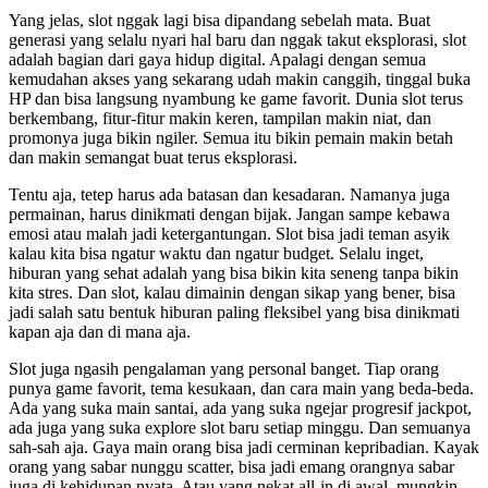
Yang jelas, slot nggak lagi bisa dipandang sebelah mata. Buat
generasi yang selalu nyari hal baru dan nggak takut eksplorasi, slot
adalah bagian dari gaya hidup digital. Apalagi dengan semua
kemudahan akses yang sekarang udah makin canggih, tinggal buka
HP dan bisa langsung nyambung ke game favorit. Dunia slot terus
berkembang, fitur-fitur makin keren, tampilan makin niat, dan
promonya juga bikin ngiler. Semua itu bikin pemain makin betah
dan makin semangat buat terus eksplorasi.
Tentu aja, tetep harus ada batasan dan kesadaran. Namanya juga
permainan, harus dinikmati dengan bijak. Jangan sampe kebawa
emosi atau malah jadi ketergantungan. Slot bisa jadi teman asyik
kalau kita bisa ngatur waktu dan ngatur budget. Selalu inget,
hiburan yang sehat adalah yang bisa bikin kita seneng tanpa bikin
kita stres. Dan slot, kalau dimainin dengan sikap yang bener, bisa
jadi salah satu bentuk hiburan paling fleksibel yang bisa dinikmati
kapan aja dan di mana aja.
Slot juga ngasih pengalaman yang personal banget. Tiap orang
punya game favorit, tema kesukaan, dan cara main yang beda-beda.
Ada yang suka main santai, ada yang suka ngejar progresif jackpot,
ada juga yang suka explore slot baru setiap minggu. Dan semuanya
sah-sah aja. Gaya main orang bisa jadi cerminan kepribadian. Kayak
orang yang sabar nunggu scatter, bisa jadi emang orangnya sabar
juga di kehidupan nyata. Atau yang nekat all-in di awal, mungkin