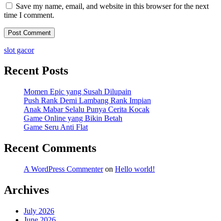
Save my name, email, and website in this browser for the next
time I comment.
slot gacor
Recent Posts
Momen Epic yang Susah Dilupain
Push Rank Demi Lambang Rank Impian
Anak Mabar Selalu Punya Cerita Kocak
Game Online yang Bikin Betah
Game Seru Anti Flat
Recent Comments
A WordPress Commenter
on
Hello world!
Archives
July 2026
June 2026