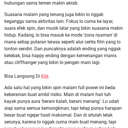
hubungan sama temen makin akrab.
Suasana malam yang tenang juga bikin lo nggak
keganggu sama aktivitas lain. Fokus lo cuma ke layar,
suara efek spin, dan musik latar yang bikin suasana makin
hidup. Kadang, lo bisa masuk ke mode ‘zona nyaman’ di
mana setiap putaran terasa seperti alur cerita film yang lo
tonton sendiri. Dan puncaknya adalah ending yang nggak
ketebak, bisa happy ending dengan kemenangan manis
atau cliffhanger yang bikin lo pengen main lagi.
Bisa Langsung Di
Klik
Ada satu hal yang bikin spin malam full power ini beda:
keberanian buat ambil risiko. Main di malam hari tuh
kayak punya aura ‘berani kalah, berani menang’. Lo udah
siap sama semua kemungkinan, tapi tetap punya harapan
besar buat ngejar hasil maksimal. Dan di situlah letak
serunya, karena lo nggak cuma main buat menang, tapi