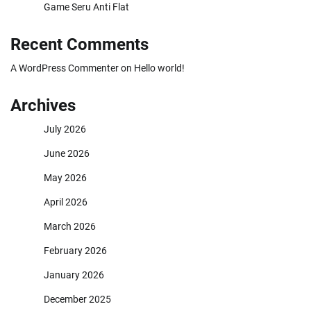
Game Seru Anti Flat
Recent Comments
A WordPress Commenter
on
Hello world!
Archives
July 2026
June 2026
May 2026
April 2026
March 2026
February 2026
January 2026
December 2025