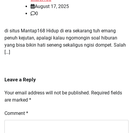
August 17, 2025
0
di situs Mantap168 Hidup di era sekarang tuh emang
penuh kejutan, apalagi kalau ngomongin soal hiburan
yang bisa bikin hati seneng sekaligus ngisi dompet. Salah
[…]
Leave a Reply
Your email address will not be published.
Required fields
are marked
*
Comment
*