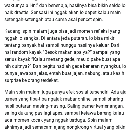
waktunya all-in,” dan bener aja, hasilnya bisa bikin saldo lo
naik drastis. Sensasi ini nggak akan lo dapet kalau main
setengah-setengah atau cuma asal pencet spin.
Kadang, spin malam juga bisa jadi momen refleksi yang
nggak lo sangka. Di antara jeda putaran, lo bisa mikir
tentang banyak hal sambil nunggu hasilnya keluar. Dari
hal random kayak “Besok makan apa ya?” sampai yang
serius kayak “Kalau menang gede, mau dipake buat apa
nih duitnya?” Dan begitu hadiah gede beneran nyangkut, lo
punya jawaban jelas, entah buat jajan, nabung, atau kasih
surprise ke orang terdekat.
Main spin malam juga punya efek sosial tersendiri. Ada aja
temen yang tiba-tiba ngajak mabar online, sambil sharing
hasil putaran masing-masing. Saling pamer kemenangan,
saling dukung pas lagi apes, sampai ketawa bareng kalau
ada momen kocak yang nggak terduga. Spin malam
akhirnya jadi semacam ajang nongkrong virtual yang bikin