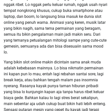
nggak ribet. Lo nggak perlu keluar rumah, nggak usah nyari
tempat nongkrong khusus, cukup buka smartphone atau
laptop, dan boom, lo langsung bisa masuk ke dunia slot
online yang penuh warna. Animasi yang keren, musik latar
yang bikin nagih, sama tema permainan yang beragam,
semua itu bikin pengalaman main jadi makin seru. Dari
yang temanya petualangan mitologi sampe yang cute-cute
gemesin, semuanya ada dan bisa disesuaiin sama mood
lo.
Yang bikin slot online makin dicintain sama anak muda
adalah kebebasan mainnya. Lo bisa nikmatin permainan
ini kapan pun lo mau, entah lagi rebahan santai sore, lagi
break kerja, atau bahkan tengah malam pas insomnia
nyerang. Rasanya kayak punya taman hiburan pribadi
yang bisa lo kunjungin kapan aja tanpa harus ribet keluar
biaya gede. Bahkan kalau lo lagi stres berat sekalipun,
main sebentar aja udah cukup buat bikin hati lebih enteng.
Sensasi putaran mesin yang cepet itu kayak jadi terapi