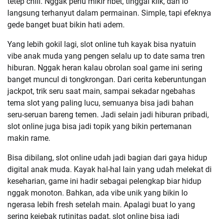
tetep chill. Nggak perlu mikir ribet, tinggal klik, dan lo
langsung terhanyut dalam permainan. Simple, tapi efeknya
gede banget buat bikin hati adem.
Yang lebih gokil lagi, slot online tuh kayak bisa nyatuin
vibe anak muda yang pengen selalu up to date sama tren
hiburan. Nggak heran kalau obrolan soal game ini sering
banget muncul di tongkrongan. Dari cerita keberuntungan
jackpot, trik seru saat main, sampai sekadar ngebahas
tema slot yang paling lucu, semuanya bisa jadi bahan
seru-seruan bareng temen. Jadi selain jadi hiburan pribadi,
slot online juga bisa jadi topik yang bikin pertemanan
makin rame.
Bisa dibilang, slot online udah jadi bagian dari gaya hidup
digital anak muda. Kayak hal-hal lain yang udah melekat di
keseharian, game ini hadir sebagai pelengkap biar hidup
nggak monoton. Bahkan, ada vibe unik yang bikin lo
ngerasa lebih fresh setelah main. Apalagi buat lo yang
sering kejebak rutinitas padat, slot online bisa jadi