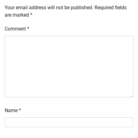
Your email address will not be published.
Required fields
are marked
*
Comment
*
Name
*