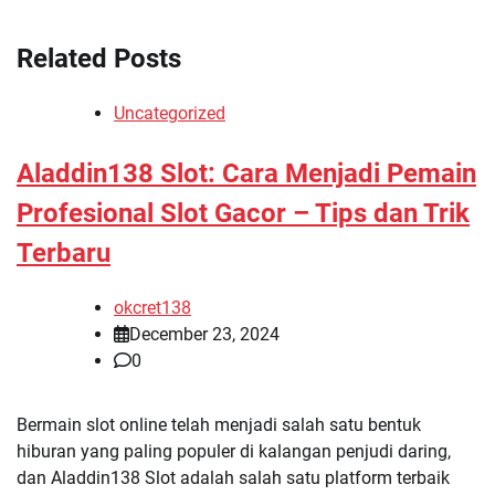
Related Posts
Uncategorized
Aladdin138 Slot: Cara Menjadi Pemain
Profesional Slot Gacor – Tips dan Trik
Terbaru
okcret138
December 23, 2024
0
Bermain slot online telah menjadi salah satu bentuk
hiburan yang paling populer di kalangan penjudi daring,
dan Aladdin138 Slot adalah salah satu platform terbaik