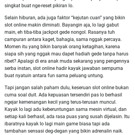
singkat buat nge-reset pikiran lo.
Selain hiburan, ada juga faktor “kejutan cuan” yang bikin
slot online makin diminati. Bayangin aja, lo lagi gabut
main, eh tiba-tiba jackpot gede nongol. Rasanya tuh
campuran antara kaget, bahagia, sama nggak percaya.
Momen itu yang bikin banyak orang ketagihan, karena
siapa sih yang nggak mau dapet hadiah gede tanpa harus
ribet? Apalagi di era anak muda sekarang yang pengennya
serba instan, slot online hadir kayak jawaban sempurna
buat nyatuin antara fun sama peluang untung.
Tapi jangan salah paham dulu, keseruan slot online bukan
cuma soal duit. Ada kepuasan tersendiri pas lo berhasil
ngejar kemenangan kecil yang terus-terusan muncul.
Kayak lo lagi adu keberuntungan sama mesin virtual, dan
setiap kali berhasil, ada rasa puas yang susah dijelasin. Itu
ibaratnya kayak lo lagi main game biasa tapi ada
tambahan sensasi deg-degan yang bikin adrenalin naik.