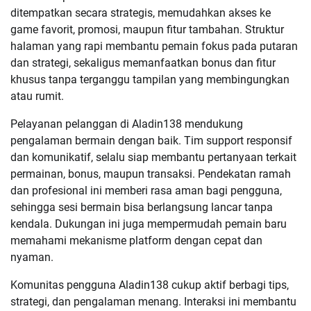
ditempatkan secara strategis, memudahkan akses ke
game favorit, promosi, maupun fitur tambahan. Struktur
halaman yang rapi membantu pemain fokus pada putaran
dan strategi, sekaligus memanfaatkan bonus dan fitur
khusus tanpa terganggu tampilan yang membingungkan
atau rumit.
Pelayanan pelanggan di Aladin138 mendukung
pengalaman bermain dengan baik. Tim support responsif
dan komunikatif, selalu siap membantu pertanyaan terkait
permainan, bonus, maupun transaksi. Pendekatan ramah
dan profesional ini memberi rasa aman bagi pengguna,
sehingga sesi bermain bisa berlangsung lancar tanpa
kendala. Dukungan ini juga mempermudah pemain baru
memahami mekanisme platform dengan cepat dan
nyaman.
Komunitas pengguna Aladin138 cukup aktif berbagi tips,
strategi, dan pengalaman menang. Interaksi ini membantu