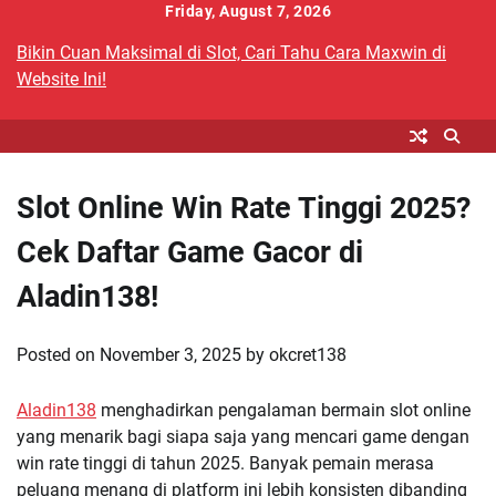
Skip
Friday, August 7, 2026
to
Bikin Cuan Maksimal di Slot, Cari Tahu Cara Maxwin di
content
Website Ini!
Slot Online Win Rate Tinggi 2025?
Cek Daftar Game Gacor di
Aladin138!
Posted on
November 3, 2025
by
okcret138
Aladin138
menghadirkan pengalaman bermain slot online
yang menarik bagi siapa saja yang mencari game dengan
win rate tinggi di tahun 2025. Banyak pemain merasa
peluang menang di platform ini lebih konsisten dibanding