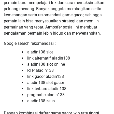
pemain baru mempelajari trik dan cara memaksimalkan
peluang menang. Banyak anggota membagikan cerita
kemenangan serta rekomendasi game gacor, sehingga
pemain lain bisa menyesuaikan strategi dan memilih
permainan yang tepat. Atmosfer sosial ini membuat
pengalaman bermain lebih hidup dan menyenangkan.
Google search rekomendasi :
aladin138 slot
link alternatif aladin138
aladin138 slot online
RTP aladin138
link gacor aladin138
aladin138 slot gacor
link terbaru aladin138
pragmatic aladin138
aladin138 zeus
Dengan kombinasi daftar game gacor, win rate tinggi,