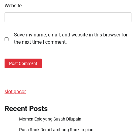
Website
Save my name, email, and website in this browser for
the next time I comment.
slot gacor
Recent Posts
Momen Epic yang Susah Dilupain
Push Rank Demi Lambang Rank Impian