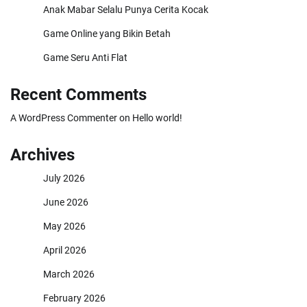
Anak Mabar Selalu Punya Cerita Kocak
Game Online yang Bikin Betah
Game Seru Anti Flat
Recent Comments
A WordPress Commenter
on
Hello world!
Archives
July 2026
June 2026
May 2026
April 2026
March 2026
February 2026