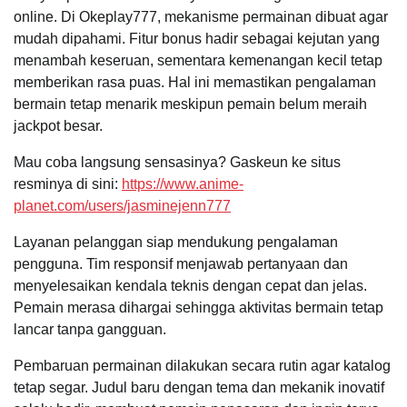
online. Di Okeplay777, mekanisme permainan dibuat agar
mudah dipahami. Fitur bonus hadir sebagai kejutan yang
menambah keseruan, sementara kemenangan kecil tetap
memberikan rasa puas. Hal ini memastikan pengalaman
bermain tetap menarik meskipun pemain belum meraih
jackpot besar.
Mau coba langsung sensasinya? Gaskeun ke situs
resminya di sini:
https://www.anime-
planet.com/users/jasminejenn777
Layanan pelanggan siap mendukung pengalaman
pengguna. Tim responsif menjawab pertanyaan dan
menyelesaikan kendala teknis dengan cepat dan jelas.
Pemain merasa dihargai sehingga aktivitas bermain tetap
lancar tanpa gangguan.
Pembaruan permainan dilakukan secara rutin agar katalog
tetap segar. Judul baru dengan tema dan mekanik inovatif