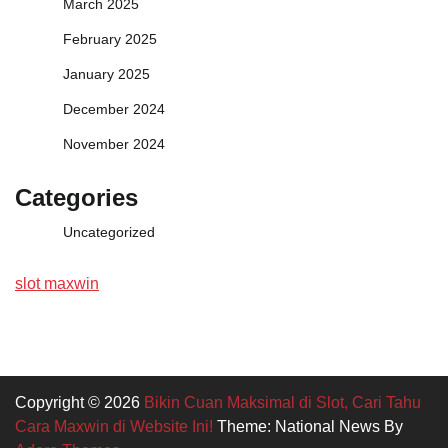
March 2025
February 2025
January 2025
December 2024
November 2024
Categories
Uncategorized
slot maxwin
Copyright © 2026
Bikin Cuan Maksimal di Slot, Cari Tahu
Cara Maxwin di Website Ini!
Theme: National News By