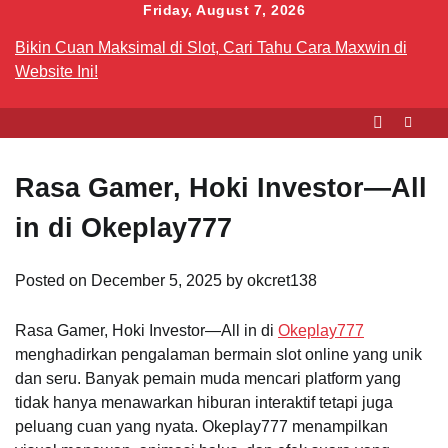
Skip
Friday, August 7, 2026
to
Bikin Cuan Maksimal di Slot, Cari Tahu Cara Maxwin di
content
Website Ini!
Rasa Gamer, Hoki Investor—All
in di Okeplay777
Posted on
December 5, 2025
by
okcret138
Rasa Gamer, Hoki Investor—All in di
Okeplay777
menghadirkan pengalaman bermain slot online yang unik
dan seru. Banyak pemain muda mencari platform yang
tidak hanya menawarkan hiburan interaktif tetapi juga
peluang cuan yang nyata. Okeplay777 menampilkan