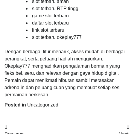
slot terbaru aman
slot terbaru RTP tinggi
game slot terbaru
daftar slot terbaru
link slot terbaru
slot terbaru okeplay777
Dengan berbagai fitur menarik, akses mudah di berbagai
perangkat, serta peluang hadiah menggiurkan,
Okeplay777 menghadirkan pengalaman bermain yang
fleksibel, seru, dan relevan dengan gaya hidup digital.
Pemain dapat menikmati hiburan sambil merasakan
adrenalin dan peluang cuan yang membuat setiap sesi
permainan berkesan.
Posted in
Uncategorized
Post