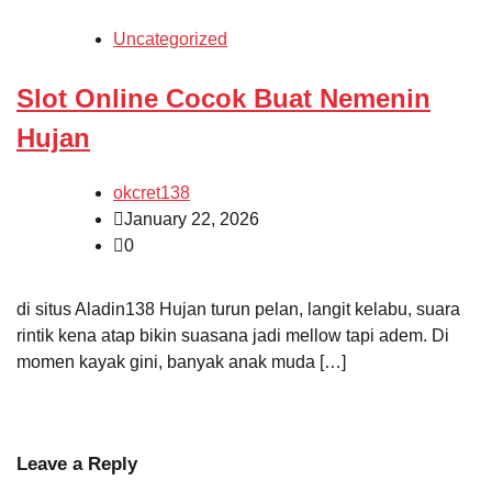
Uncategorized
Slot Online Cocok Buat Nemenin
Hujan
okcret138
January 22, 2026
0
di situs Aladin138 Hujan turun pelan, langit kelabu, suara
rintik kena atap bikin suasana jadi mellow tapi adem. Di
momen kayak gini, banyak anak muda […]
Leave a Reply